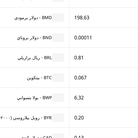
198.63
BMD - دولار برمودي
0.00011
BND - دولار بروناي
0.81
BRL - ريال برازيلي
0.067
BTC - بيتكوين
6.32
BWP - بولا بتسواني
0.20
BYR - روبل بيلاروسي (٢٠٠٠–٢٠١٦)
0.13
CAD - دولار كندي