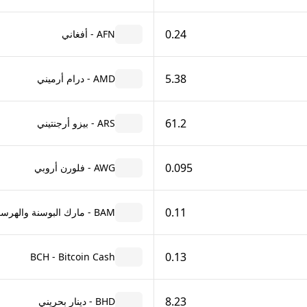
0.24
AFN - أفغاني
5.38
AMD - درام أرميني
61.2
ARS - بيزو أرجنتيني
0.095
AWG - فلورن أروبي
0.11
BAM - مارك البوسنة والهرسك قابل للتحويل
0.13
BCH - Bitcoin Cash
8.23
BHD - دينار بحريني