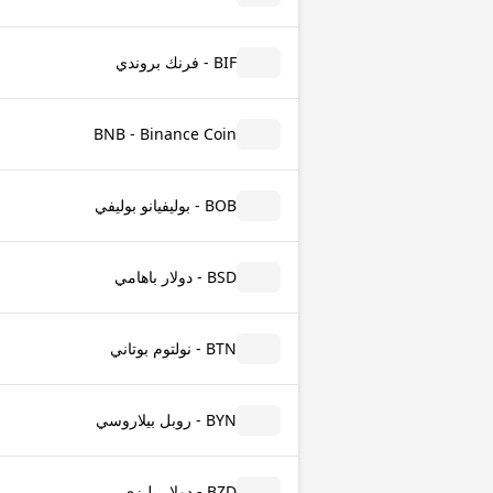
BIF - فرنك بروندي
BNB - Binance Coin
BOB - بوليفيانو بوليفي
BSD - دولار باهامي
BTN - نولتوم بوتاني
BYN - روبل بيلاروسي
BZD - دولار بليزي