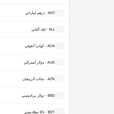
AED - درهم إماراتي
ALL - ليك ألباني
AOA - كوانزا أنغولي
AUD - دولار أسترالي
AZN - مانات أذربيجان
BBD - دولار بربادوسي
BDT - تاكا بنغلاديشي