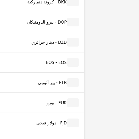
DKK - كرونة دنماركية
DOP - بيزو الدومنيكان
DZD - دينار جزائري
EOS - EOS
ETB - بير أثيوبي
EUR - يورو
FJD - دولار فيجي