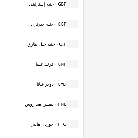
GBP - جنيه إسترليني
GGP - جنيه جيرنزي
GIP - جنيه جبل طارق
GNF - فرنك غينيا
GYD - دولار غيانا
HNL - ليمبيرا هنداروس
HTG - جوردى هايتي