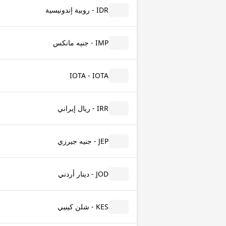
IDR - روبية إندونيسية
IMP - جنيه مانكس
IOTA - IOTA
IRR - ريال إيراني
JEP - جنيه جيرزي
JOD - دينار أردني
KES - شلن كينيي