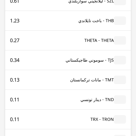
0.61
SZL - ليلانجيني سوازيلندي
1.23
THB - باخت تايلاندي
0.27
THETA - THETA
0.34
TJS - سوموني طاجيكستاني
0.13
TMT - مانات تركمانستان
0.11
TND - دينار تونسي
0.11
TRX - TRON