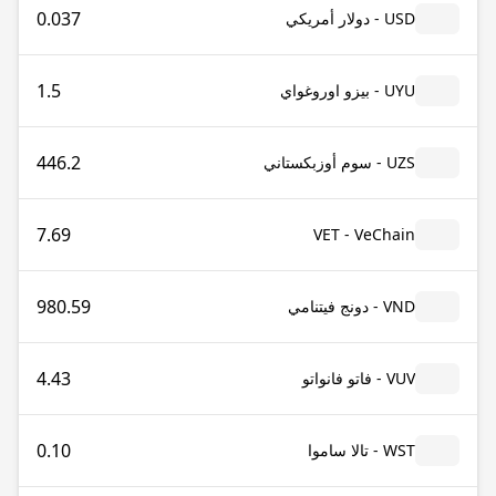
0.037
USD - دولار أمريكي
1.5
UYU - بيزو اوروغواي
446.2
UZS - سوم أوزبكستاني
7.69
VET - VeChain
980.59
VND - دونج فيتنامي
4.43
VUV - فاتو فانواتو
0.10
WST - تالا ساموا