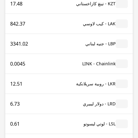
17.48
KZT - تينغ كازاخستاني
842.37
LAK - كيب لاوسي
3341.02
LBP - جنيه لبناني
0.0045
LINK - Chainlink
12.51
LKR - روبية سريلانكية
6.73
LRD - دولار ليبيري
0.61
LSL - لوتي ليسوتو