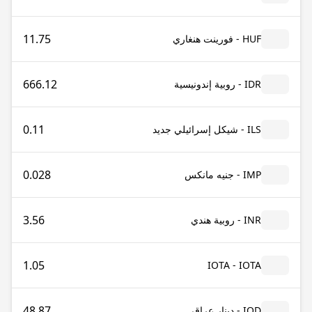
11.75
HUF - فورينت هنغاري
666.12
IDR - روبية إندونيسية
0.11
ILS - شيكل إسرائيلي جديد
0.028
IMP - جنيه مانكس
3.56
INR - روبية هندي
1.05
IOTA - IOTA
48.87
IQD - دينار عراقي