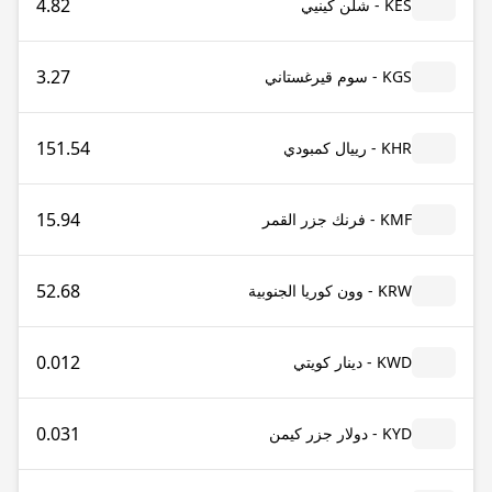
4.82
KES - شلن كينيي
3.27
KGS - سوم قيرغستاني
151.54
KHR - رييال كمبودي
15.94
KMF - فرنك جزر القمر
52.68
KRW - وون كوريا الجنوبية
0.012
KWD - دينار كويتي
0.031
KYD - دولار جزر كيمن