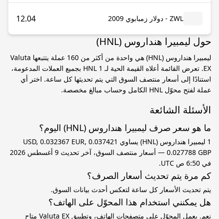
12.04
ZWL - دولار زمبابوي 2009
حول ليمبيرا هنداروس (HNL)
ليمبيرا هنداروس (HNL) هي واحدة من أكثر من 160 عملة يتتبعها Valuta
EX. تعرض القائمة أعلاه القيمة الحية لـ 1 HNL بجميع العملات المدعومة،
استنادًا إلى أسعار منتصف السوق التي يتم تحديثها كل ساعة. اختر أي
عملة لفتح محوّل HNL الكامل وحساب مبالغ مخصصة.
الأسئلة الشائعة
ما هو سعر صرف ليمبيرا هنداروس (HNL) اليوم؟
1 ليمبيرا هنداروس (HNL) يساوي 0.037421 USD, 0.032367 EUR,
0.027788 GBP — أسعار منتصف السوق، آخر تحديث 9 أغسطس 2026
في 6:50 ص UTC.
كم مرة يتم تحديث أسعار الصرف؟
يتم تحديث الأسعار كل ساعة لتعكس أحدث بيانات السوق.
هل يمكنني استخدام هذا المحوّل على الهاتف؟
نعم. يعمل المحوّل على متصفحات الهاتف، وتطبيق Valuta EX متاح