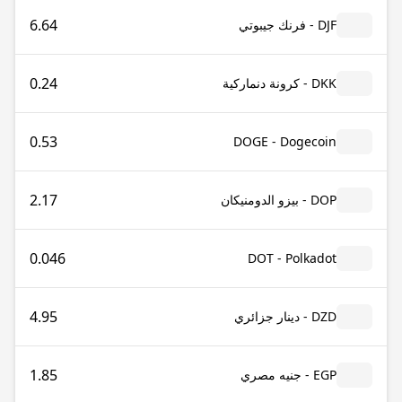
6.64
DJF - فرنك جيبوتي
0.24
DKK - كرونة دنماركية
0.53
DOGE - Dogecoin
2.17
DOP - بيزو الدومنيكان
0.046
DOT - Polkadot
4.95
DZD - دينار جزائري
1.85
EGP - جنيه مصري