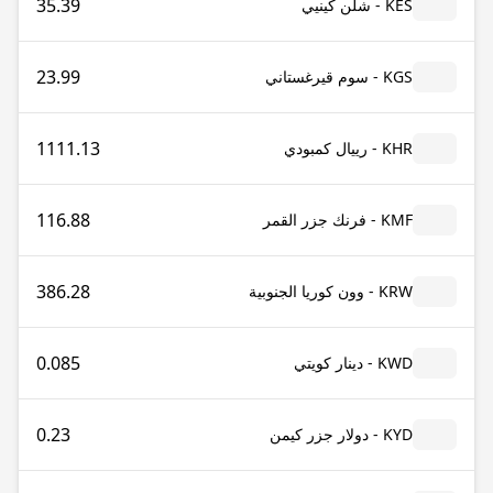
35.39
KES - شلن كينيي
23.99
KGS - سوم قيرغستاني
1111.13
KHR - رييال كمبودي
116.88
KMF - فرنك جزر القمر
386.28
KRW - وون كوريا الجنوبية
0.085
KWD - دينار كويتي
0.23
KYD - دولار جزر كيمن