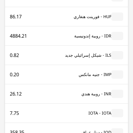
86.17
HUF - فورينت هنغاري
4884.21
IDR - روبية إندونيسية
0.82
ILS - شيكل إسرائيلي جديد
0.20
IMP - جنيه مانكس
26.12
INR - روبية هندي
7.75
IOTA - IOTA
358.35
IQD - دينار عراقي