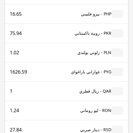
16.65
PHP - بيزو فلبيني
75.94
PKR - روبية باكستاني
1.02
PLN - زلوتي بولندي
1626.59
PYG - غواراني باراغواي
1
QAR - ريال قطري
1.24
RON - ليو روماني
27.84
RSD - دينار صربي