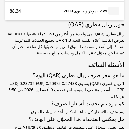
88.34
ZWL - دولار زمبابوي 2009
حول ريال قطري (QAR)
ريال قطري (QAR) هي واحدة من أكثر من 160 عملة يتتبعها Valuta EX.
تعرض القائمة أعلاه القيمة الحية لـ 1 QAR بجميع العملات المدعومة،
استنادًا إلى أسعار منتصف السوق التي يتم تحديثها كل ساعة. اختر أي
عملة لفتح محوّل QAR الكامل وحساب مبالغ مخصصة.
الأسئلة الشائعة
ما هو سعر صرف ريال قطري (QAR) اليوم؟
1 ريال قطري (QAR) يساوي 0.27438 USD, 0.23732 EUR, 0.20375
GBP — أسعار منتصف السوق، آخر تحديث 9 أغسطس 2026 في 5:50
ص UTC.
كم مرة يتم تحديث أسعار الصرف؟
يتم تحديث الأسعار كل ساعة لتعكس أحدث بيانات السوق.
هل يمكنني استخدام هذا المحوّل على الهاتف؟
نعم. يعمل المحوّل على متصفحات الهاتف، وتطبيق Valuta EX متاح