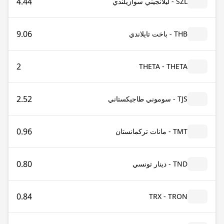
4.44
SZL - ليلانجيني سوازيلندي
9.06
THB - باخت تايلاندي
2
THETA - THETA
2.52
TJS - سوموني طاجيكستاني
0.96
TMT - مانات تركمانستان
0.80
TND - دينار تونسي
0.84
TRX - TRON