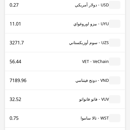
0.27
USD - دولار أمريكي
11.01
UYU - بيزو اوروغواي
3271.7
UZS - سوم أوزبكستاني
56.44
VET - VeChain
7189.96
VND - دونج فيتنامي
32.52
VUV - فاتو فانواتو
0.75
WST - تالا ساموا