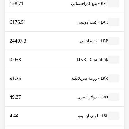
128.21
KZT - تينغ كازاخستاني
6176.51
LAK - كيب لاوسي
24497.3
LBP - جنيه لبناني
0.033
LINK - Chainlink
91.75
LKR - روبية سريلانكية
49.37
LRD - دولار ليبيري
4.44
LSL - لوتي ليسوتو