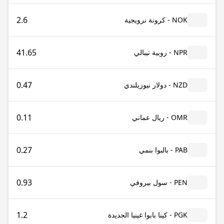
2.6
NOK - كرونة نرويجية
41.65
NPR - روبية نيبالي
0.47
NZD - دولار نيوزيلندي
0.11
OMR - ريال عماني
0.27
PAB - بالبوا بنمي
0.93
PEN - سول بيروفي
1.2
PGK - كينا بابوا غينيا الجديدة