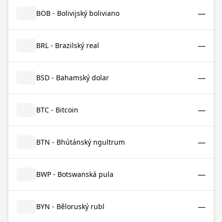
—
BOB - Bolivijský boliviano
—
BRL - Brazilský real
—
BSD - Bahamský dolar
—
BTC - Bitcoin
—
BTN - Bhútánský ngultrum
—
BWP - Botswanská pula
—
BYN - Běloruský rubl