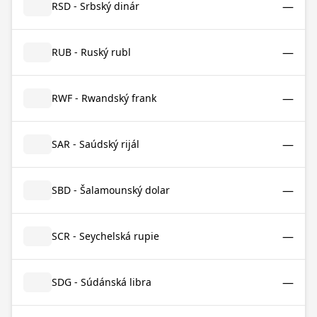
—
RSD - Srbský dinár
—
RUB - Ruský rubl
—
RWF - Rwandský frank
—
SAR - Saúdský rijál
—
SBD - Šalamounský dolar
—
SCR - Seychelská rupie
—
SDG - Súdánská libra