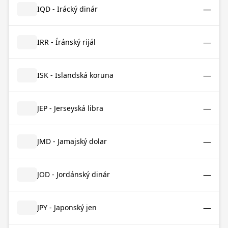
—
IQD - Irácký dinár
—
IRR - Íránský rijál
—
ISK - Islandská koruna
—
JEP - Jerseyská libra
—
JMD - Jamajský dolar
—
JOD - Jordánský dinár
—
JPY - Japonský jen