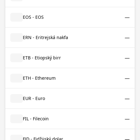
—
EOS - EOS
—
ERN - Eritrejská nakfa
—
ETB - Etiopský birr
—
ETH - Ethereum
—
EUR - Euro
—
FIL - Filecoin
—
FJD - Fidžijský dolar