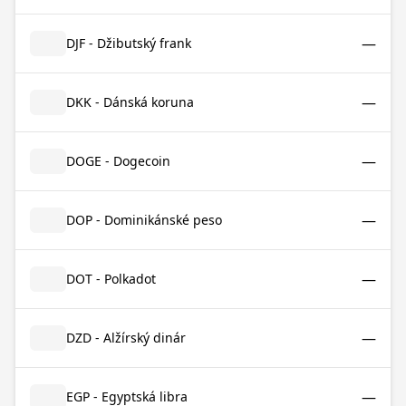
—
DJF - Džibutský frank
—
DKK - Dánská koruna
—
DOGE - Dogecoin
—
DOP - Dominikánské peso
—
DOT - Polkadot
—
DZD - Alžírský dinár
—
EGP - Egyptská libra