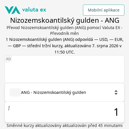
Mobilní aplikace
Nizozemskoantilský gulden - ANG
Převod Nizozemskoantilský gulden (ANG) pomocí Valuta EX -
Převodník měn
1
Nizozemskoantilský gulden
(
ANG
) odpovídá
— USD, — EUR,
— GBP
— střední tržní kurzy, aktualizováno
7. srpna 2026 v
11:50 UTC
.
ANG - Nizozemskoantilský gulden
ƒ
Směnné kurzy aktualizovány
aktualizován před
45
minutami