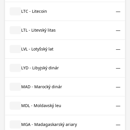
—
LTC - Litecoin
—
LTL - Litevský litas
—
LVL - Lotyšský lat
—
LYD - Libyjský dinár
—
MAD - Marocký dinár
—
MDL - Moldavský leu
—
MGA - Madagaskarský ariary