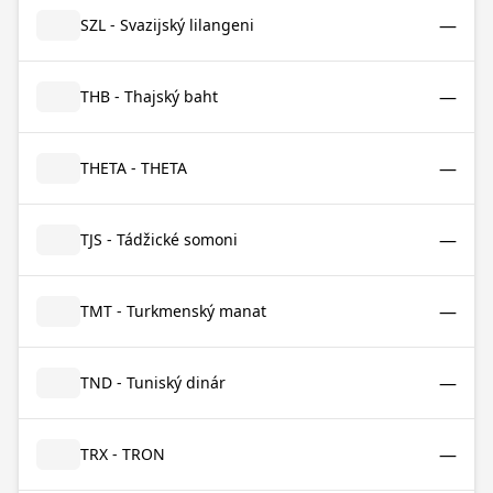
—
SZL - Svazijský lilangeni
—
THB - Thajský baht
—
THETA - THETA
—
TJS - Tádžické somoni
—
TMT - Turkmenský manat
—
TND - Tuniský dinár
—
TRX - TRON