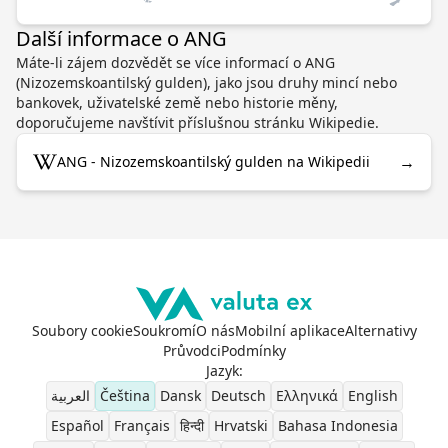
Další informace o ANG
Máte-li zájem dozvědět se více informací o ANG
(Nizozemskoantilský gulden), jako jsou druhy mincí nebo
bankovek, uživatelské země nebo historie měny,
doporučujeme navštívit příslušnou stránku Wikipedie.
→
ANG - Nizozemskoantilský gulden na Wikipedii
Soubory cookie
Soukromí
O nás
Mobilní aplikace
Alternativy
Průvodci
Podmínky
Jazyk
:
العربية
Čeština
Dansk
Deutsch
Ελληνικά
English
Español
Français
हिन्दी
Hrvatski
Bahasa Indonesia