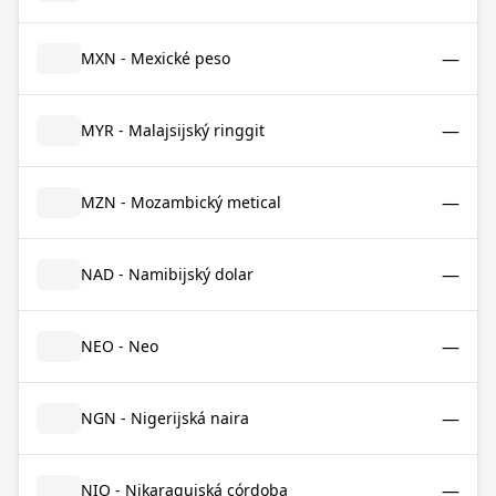
—
MXN - Mexické peso
—
MYR - Malajsijský ringgit
—
MZN - Mozambický metical
—
NAD - Namibijský dolar
—
NEO - Neo
—
NGN - Nigerijská naira
—
NIO - Nikaragujská córdoba