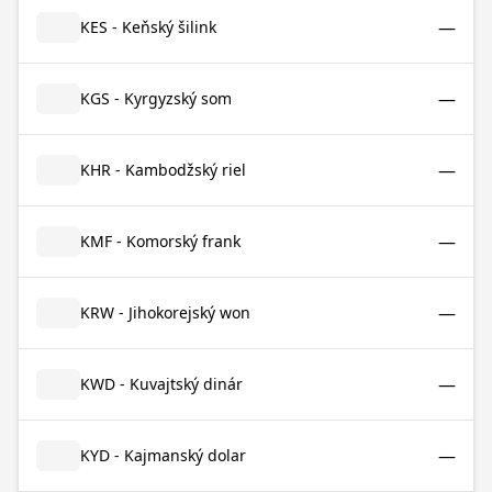
—
KES - Keňský šilink
—
KGS - Kyrgyzský som
—
KHR - Kambodžský riel
—
KMF - Komorský frank
—
KRW - Jihokorejský won
—
KWD - Kuvajtský dinár
—
KYD - Kajmanský dolar