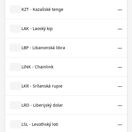
—
KZT - Kazašské tenge
—
LAK - Laoský kip
—
LBP - Libanonská libra
—
LINK - Chainlink
—
LKR - Srílanská rupie
—
LRD - Liberijský dolar
—
LSL - Lesothský loti