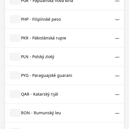
—
PGK - Papuánská nová kina
—
PHP - Filipínské peso
—
PKR - Pákistánská rupie
—
PLN - Polský zlotý
—
PYG - Paraguajské guarani
—
QAR - Katarský rijál
—
RON - Rumunský leu