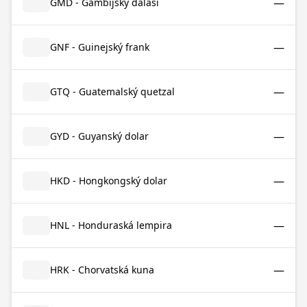
—
GMD - Gambijský dalasi
—
GNF - Guinejský frank
—
GTQ - Guatemalský quetzal
—
GYD - Guyanský dolar
—
HKD - Hongkongský dolar
—
HNL - Honduraská lempira
—
HRK - Chorvatská kuna