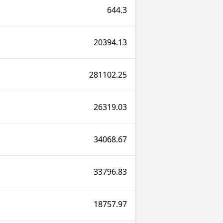
644.3
20394.13
281102.25
26319.03
34068.67
33796.83
18757.97