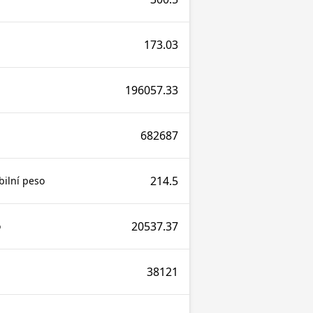
173.03
196057.33
682687
214.5
bilní peso
20537.37
o
38121