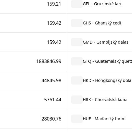
159.21
GEL - Gruzínské lari
159.42
GHS - Ghanský cedi
159.42
GMD - Gambijský dalasi
1883846.99
GTQ - Guatemalský quetz
44845.98
HKD - Hongkongský dola
5761.44
HRK - Chorvatská kuna
28030.76
HUF - Maďarský forint