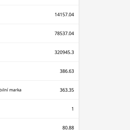
14157.04
78537.04
320945.3
386.63
363.35
bilní marka
1
80.88