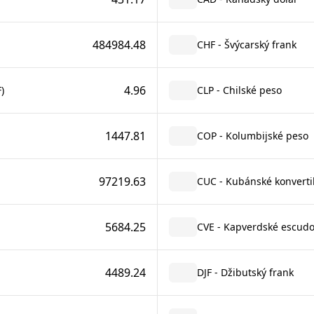
484984.48
CHF - Švýcarský frank
4.96
)
CLP - Chilské peso
1447.81
COP - Kolumbijské peso
97219.63
CUC - Kubánské konverti
5684.25
CVE - Kapverdské escud
4489.24
DJF - Džibutský frank