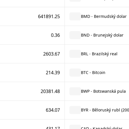
641891.25
BMD - Bermudský dolar
0.36
BND - Brunejský dolar
2603.67
BRL - Brazilský real
214.39
BTC - Bitcoin
20381.48
BWP - Botswanská pula
634.07
BYR - Běloruský rubl (20
431.17
CAD - Kanadský dolar