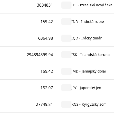
3834831
ILS - Izraelský nový šekel
159.42
INR - Indická rupie
6364.98
IQD - Irácký dinár
294894599.94
ISK - Islandská koruna
159.42
JMD - Jamajský dolar
152.07
JPY - Japonský jen
27749.81
KGS - Kyrgyzský som