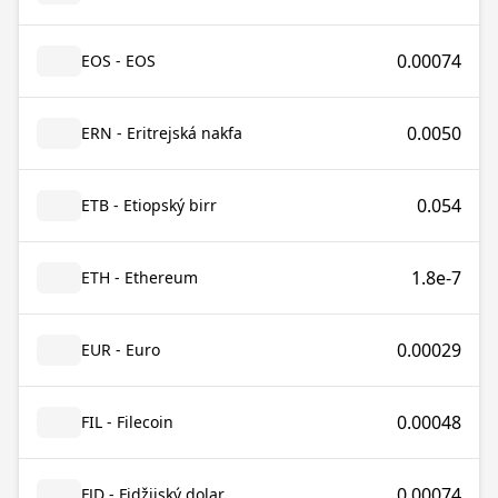
0.00074
EOS - EOS
0.0050
ERN - Eritrejská nakfa
0.054
ETB - Etiopský birr
1.8e-7
ETH - Ethereum
0.00029
EUR - Euro
0.00048
FIL - Filecoin
0.00074
FJD - Fidžijský dolar