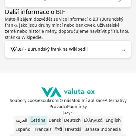
Další informace o BIF
Máte-li zájem dozvědět se více informací o BIF (Burundský
frank), jako jsou druhy mincí nebo bankovek, uživatelské
země nebo historie měny, doporučujeme navštívit příslušnou
stránku Wikipedie.
→
BIF - Burundský frank na Wikipedii
Soubory cookie
Soukromí
O nás
Mobilní aplikace
Alternativy
Průvodci
Podmínky
Jazyk
:
العربية
Čeština
Dansk
Deutsch
Ελληνικά
English
Español
Français
हिन्दी
Hrvatski
Bahasa Indonesia