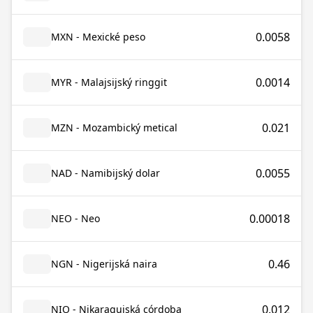
0.0058
MXN - Mexické peso
0.0014
MYR - Malajsijský ringgit
0.021
MZN - Mozambický metical
0.0055
NAD - Namibijský dolar
0.00018
NEO - Neo
0.46
NGN - Nigerijská naira
0.012
NIO - Nikaragujská córdoba