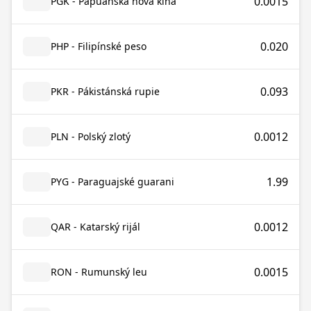
0.0015
PGK - Papuánská nová kina
0.020
PHP - Filipínské peso
0.093
PKR - Pákistánská rupie
0.0012
PLN - Polský zlotý
1.99
PYG - Paraguajské guarani
0.0012
QAR - Katarský rijál
0.0015
RON - Rumunský leu