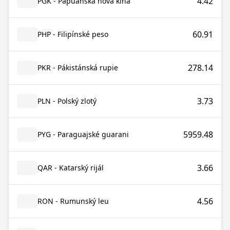
4.42
PGK - Papuánská nová kina
60.91
PHP - Filipínské peso
278.14
PKR - Pákistánská rupie
3.73
PLN - Polský zlotý
5959.48
PYG - Paraguajské guarani
3.66
QAR - Katarský rijál
4.56
RON - Rumunský leu