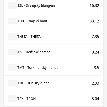
16.32
SZL - Svazijský lilangeni
33.12
THB - Thajský baht
7.35
THETA - THETA
9.24
TJS - Tádžické somoni
3.5
TMT - Turkmenský manat
2.93
TND - Tuniský dinár
3.04
TRX - TRON