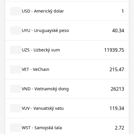
1
USD - Americký dolar
40.34
UYU - Uruguayské peso
11939.75
UZS - Uzbecký sum
215.47
VET - VeChain
26213
VND - Vietnamský dong
119.34
VUV - Vanuatský vatu
2.72
WST - Samojská tala