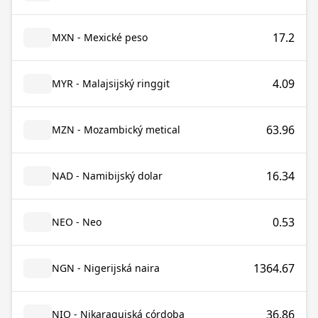
17.2
MXN - Mexické peso
4.09
MYR - Malajsijský ringgit
63.96
MZN - Mozambický metical
16.34
NAD - Namibijský dolar
0.53
NEO - Neo
1364.67
NGN - Nigerijská naira
36.86
NIO - Nikaragujská córdoba