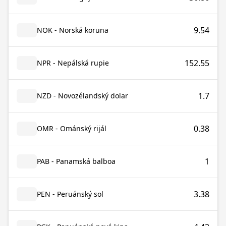
9.54
NOK - Norská koruna
152.55
NPR - Nepálská rupie
1.7
NZD - Novozélandský dolar
0.38
OMR - Ománský rijál
1
PAB - Panamská balboa
3.38
PEN - Peruánský sol