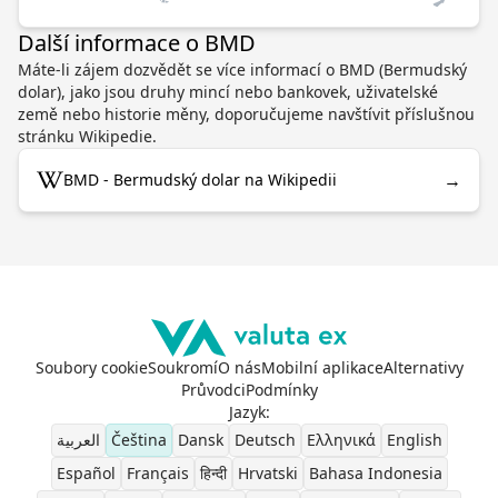
Další informace o BMD
Máte-li zájem dozvědět se více informací o BMD (Bermudský
dolar), jako jsou druhy mincí nebo bankovek, uživatelské
země nebo historie měny, doporučujeme navštívit příslušnou
stránku Wikipedie.
→
BMD - Bermudský dolar na Wikipedii
Soubory cookie
Soukromí
O nás
Mobilní aplikace
Alternativy
Průvodci
Podmínky
Jazyk
:
العربية
Čeština
Dansk
Deutsch
Ελληνικά
English
Español
Français
हिन्दी
Hrvatski
Bahasa Indonesia