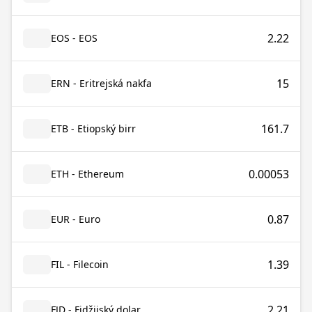
2.22
EOS - EOS
15
ERN - Eritrejská nakfa
161.7
ETB - Etiopský birr
0.00053
ETH - Ethereum
0.87
EUR - Euro
1.39
FIL - Filecoin
2.21
FJD - Fidžijský dolar