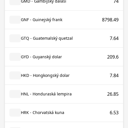
74
GMD - Gambijský dalasi
8798.49
GNF - Guinejský frank
7.64
GTQ - Guatemalský quetzal
209.6
GYD - Guyanský dolar
7.84
HKD - Hongkongský dolar
26.85
HNL - Honduraská lempira
6.53
HRK - Chorvatská kuna