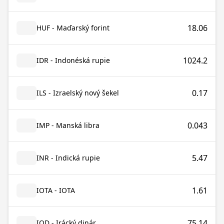
18.06
HUF - Maďarský forint
1024.2
IDR - Indonéská rupie
0.17
ILS - Izraelský nový šekel
0.043
IMP - Manská libra
5.47
INR - Indická rupie
1.61
IOTA - IOTA
75.14
IQD - Irácký dinár