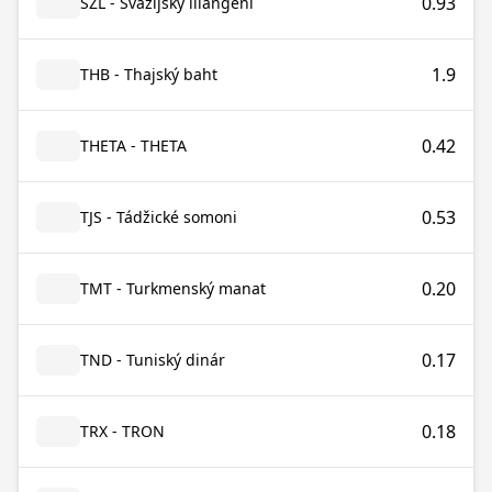
0.93
SZL - Svazijský lilangeni
1.9
THB - Thajský baht
0.42
THETA - THETA
0.53
TJS - Tádžické somoni
0.20
TMT - Turkmenský manat
0.17
TND - Tuniský dinár
0.18
TRX - TRON