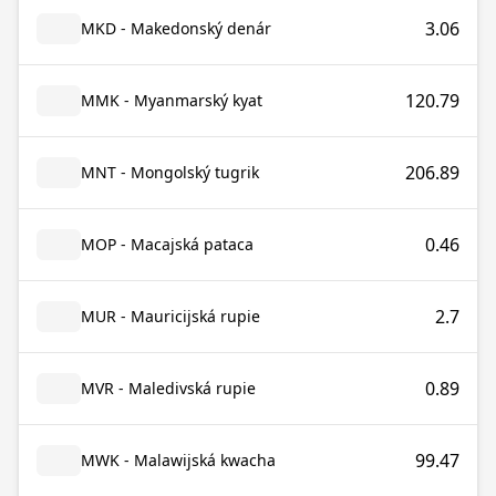
3.06
MKD - Makedonský denár
120.79
MMK - Myanmarský kyat
206.89
MNT - Mongolský tugrik
0.46
MOP - Macajská pataca
2.7
MUR - Mauricijská rupie
0.89
MVR - Maledivská rupie
99.47
MWK - Malawijská kwacha