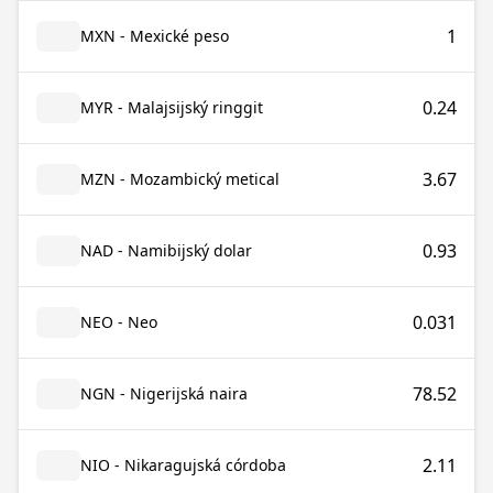
1
MXN - Mexické peso
0.24
MYR - Malajsijský ringgit
3.67
MZN - Mozambický metical
0.93
NAD - Namibijský dolar
0.031
NEO - Neo
78.52
NGN - Nigerijská naira
2.11
NIO - Nikaragujská córdoba