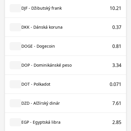
10.21
DJF - Džibutský frank
0.37
DKK - Dánská koruna
0.81
DOGE - Dogecoin
3.34
DOP - Dominikánské peso
0.071
DOT - Polkadot
7.61
DZD - Alžírský dinár
2.85
EGP - Egyptská libra