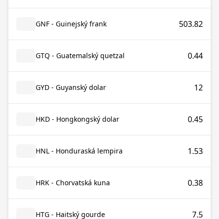
503.82
GNF - Guinejský frank
0.44
GTQ - Guatemalský quetzal
12
GYD - Guyanský dolar
0.45
HKD - Hongkongský dolar
1.53
HNL - Honduraská lempira
0.38
HRK - Chorvatská kuna
7.5
HTG - Haitský gourde