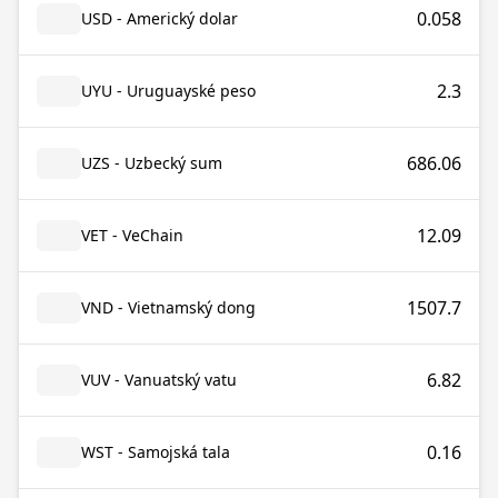
0.058
USD - Americký dolar
2.3
UYU - Uruguayské peso
686.06
UZS - Uzbecký sum
12.09
VET - VeChain
1507.7
VND - Vietnamský dong
6.82
VUV - Vanuatský vatu
0.16
WST - Samojská tala