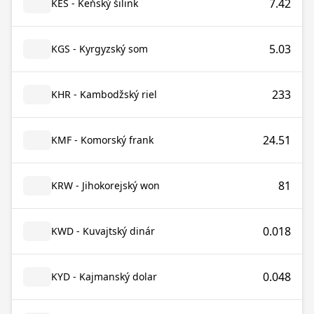
7.42
KES - Keňský šilink
5.03
KGS - Kyrgyzský som
233
KHR - Kambodžský riel
24.51
KMF - Komorský frank
81
KRW - Jihokorejský won
0.018
KWD - Kuvajtský dinár
0.048
KYD - Kajmanský dolar