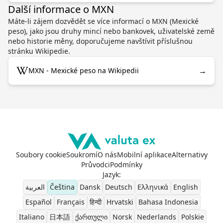
Další informace o MXN
Máte-li zájem dozvědět se více informací o MXN (Mexické
peso), jako jsou druhy mincí nebo bankovek, uživatelské země
nebo historie měny, doporučujeme navštívit příslušnou
stránku Wikipedie.
→
MXN - Mexické peso na Wikipedii
Soubory cookie
Soukromí
O nás
Mobilní aplikace
Alternativy
Průvodci
Podmínky
Jazyk
:
العربية
Čeština
Dansk
Deutsch
Ελληνικά
English
Español
Français
हिन्दी
Hrvatski
Bahasa Indonesia
Italiano
日本語
ქართული
Norsk
Nederlands
Polskie