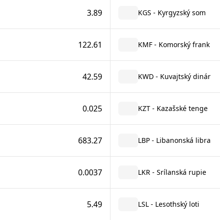
3.89
KGS - Kyrgyzský som
122.61
KMF - Komorský frank
42.59
KWD - Kuvajtský dinár
0.025
KZT - Kazašské tenge
683.27
LBP - Libanonská libra
0.0037
LKR - Srílanská rupie
5.49
LSL - Lesothský loti