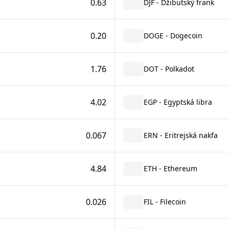
0.63
DJF - Džibutský frank
0.20
DOGE - Dogecoin
1.76
DOT - Polkadot
4.02
EGP - Egyptská libra
0.067
ERN - Eritrejská nakfa
4.84
ETH - Ethereum
0.026
FIL - Filecoin