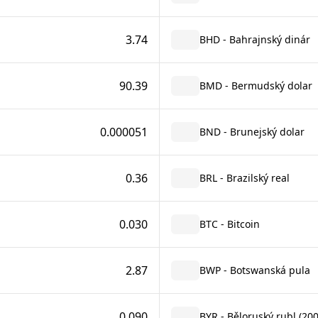
3.74
BHD - Bahrajnský dinár
90.39
BMD - Bermudský dolar
0.000051
BND - Brunejský dolar
0.36
BRL - Brazilský real
0.030
BTC - Bitcoin
2.87
BWP - Botswanská pula
0.090
BYR - Běloruský rubl (20