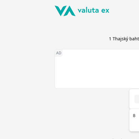
1
Thajský baht
฿