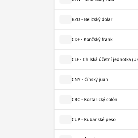
BZD - Belizský dolar
CDF - Konžský frank
CLF - Chilská účetní jednotka (UF
CNY - Čínský jüan
CRC - Kostarický colón
CUP - Kubánské peso