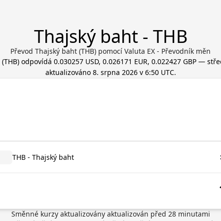
Thajský baht - THB
Převod Thajský baht (THB) pomocí Valuta EX - Převodník měn
(
THB
) odpovídá
0.030257 USD, 0.026171 EUR, 0.022427 GBP
— střed
aktualizováno
8. srpna 2026 v 6:50 UTC
.
THB - Thajský baht
Směnné kurzy aktualizovány
aktualizován před
28
minutami