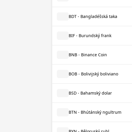
BDT - Bangladéšská taka
BIF - Burundský frank
BNB - Binance Coin
BOB - Bolivijský boliviano
BSD - Bahamský dolar
BTN - Bhútánský ngultrum
BYN - Běloruský rubl