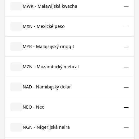
—
MWK - Malawijská kwacha
—
MXN - Mexické peso
—
MYR - Malajsijský ringgit
—
MZN - Mozambický metical
—
NAD - Namibijský dolar
—
NEO - Neo
—
NGN - Nigerijská naira