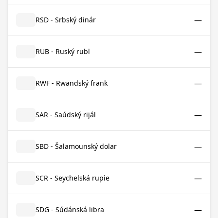
—
RSD - Srbský dinár
—
RUB - Ruský rubl
—
RWF - Rwandský frank
—
SAR - Saúdský rijál
—
SBD - Šalamounský dolar
—
SCR - Seychelská rupie
—
SDG - Súdánská libra