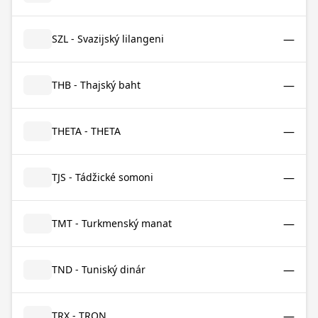
—
SZL - Svazijský lilangeni
—
THB - Thajský baht
—
THETA - THETA
—
TJS - Tádžické somoni
—
TMT - Turkmenský manat
—
TND - Tuniský dinár
—
TRX - TRON