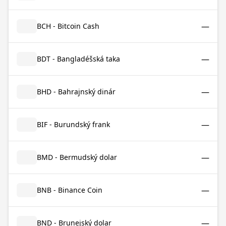
—
BCH - Bitcoin Cash
—
BDT - Bangladéšská taka
—
BHD - Bahrajnský dinár
—
BIF - Burundský frank
—
BMD - Bermudský dolar
—
BNB - Binance Coin
—
BND - Brunejský dolar