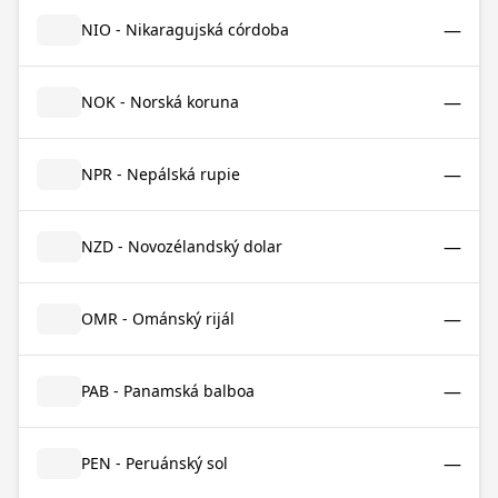
—
NIO - Nikaragujská córdoba
—
NOK - Norská koruna
—
NPR - Nepálská rupie
—
NZD - Novozélandský dolar
—
OMR - Ománský rijál
—
PAB - Panamská balboa
—
PEN - Peruánský sol