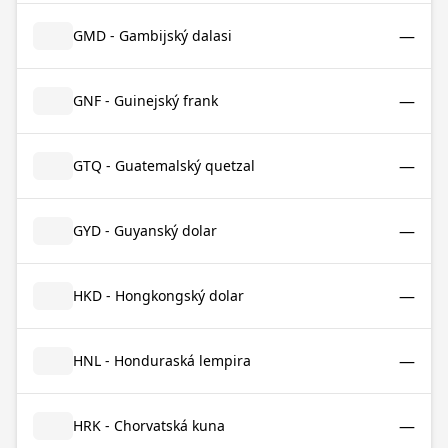
—
GMD - Gambijský dalasi
—
GNF - Guinejský frank
—
GTQ - Guatemalský quetzal
—
GYD - Guyanský dolar
—
HKD - Hongkongský dolar
—
HNL - Honduraská lempira
—
HRK - Chorvatská kuna