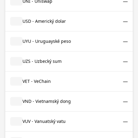
—
UNI - Uniswap
—
USD - Americký dolar
—
UYU - Uruguayské peso
—
UZS - Uzbecký sum
—
VET - VeChain
—
VND - Vietnamský dong
—
VUV - Vanuatský vatu