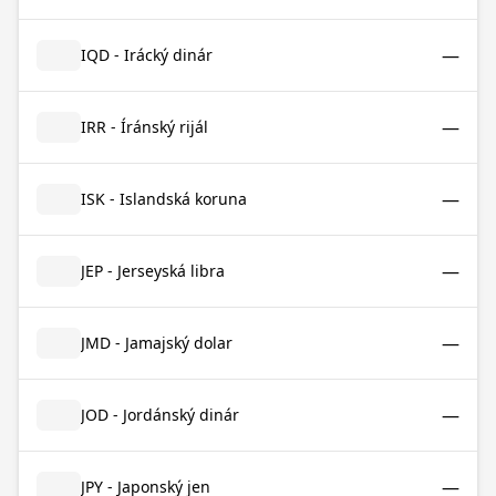
—
IQD - Irácký dinár
—
IRR - Íránský rijál
—
ISK - Islandská koruna
—
JEP - Jerseyská libra
—
JMD - Jamajský dolar
—
JOD - Jordánský dinár
—
JPY - Japonský jen