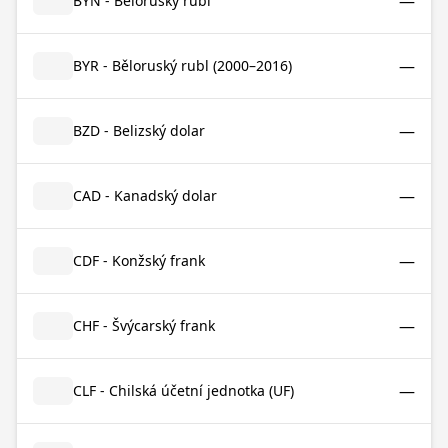
—
BYN - Běloruský rubl
—
BYR - Běloruský rubl (2000–2016)
—
BZD - Belizský dolar
—
CAD - Kanadský dolar
—
CDF - Konžský frank
—
CHF - Švýcarský frank
—
CLF - Chilská účetní jednotka (UF)