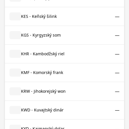
—
KES - Keňský šilink
—
KGS - Kyrgyzský som
—
KHR - Kambodžský riel
—
KMF - Komorský frank
—
KRW - Jihokorejský won
—
KWD - Kuvajtský dinár
—
KYD - Kajmanský dolar