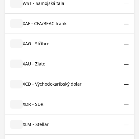
—
WST - Samojská tala
—
XAF - CFA/BEAC frank
—
XAG - Stříbro
—
XAU - Zlato
—
XCD - Východokaribský dolar
—
XDR - SDR
—
XLM - Stellar