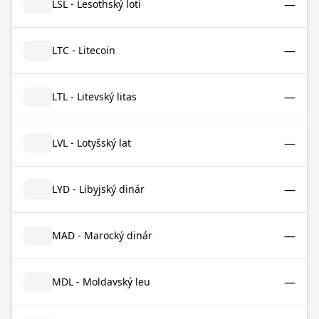
—
LSL - Lesothský loti
—
LTC - Litecoin
—
LTL - Litevský litas
—
LVL - Lotyšský lat
—
LYD - Libyjský dinár
—
MAD - Marocký dinár
—
MDL - Moldavský leu