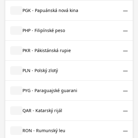
—
PGK - Papuánská nová kina
—
PHP - Filipínské peso
—
PKR - Pákistánská rupie
—
PLN - Polský zlotý
—
PYG - Paraguajské guarani
—
QAR - Katarský rijál
—
RON - Rumunský leu