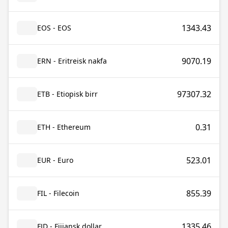
1343.43
EOS - EOS
9070.19
ERN - Eritreisk nakfa
97307.32
ETB - Etiopisk birr
0.31
ETH - Ethereum
523.01
EUR - Euro
855.39
FIL - Filecoin
1335.46
FJD - Fijiansk dollar