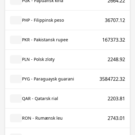
2664.22
PGK - Papuansk kina
36707.12
PHP - Filippinsk peso
167373.32
PKR - Pakistansk rupee
2248.92
PLN - Polsk zloty
3584722.32
PYG - Paraguaysk guarani
2203.81
QAR - Qatarsk rial
2743.01
RON - Rumænsk leu