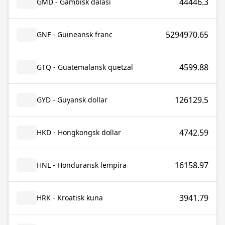
44446.3
GMD - Gambisk dalasi
5294970.65
GNF - Guineansk franc
4599.88
GTQ - Guatemalansk quetzal
126129.5
GYD - Guyansk dollar
4742.59
HKD - Hongkongsk dollar
16158.97
HNL - Honduransk lempira
3941.79
HRK - Kroatisk kuna