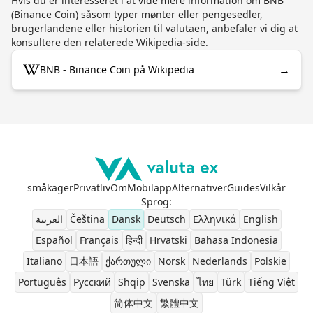
Hvis du er interesseret i at vide mere information om BNB
(Binance Coin) såsom typer mønter eller pengesedler,
brugerlandene eller historien til valutaen, anbefaler vi dig at
konsultere den relaterede Wikipedia-side.
→
BNB - Binance Coin på Wikipedia
småkager
Privatliv
Om
Mobilapp
Alternativer
Guides
Vilkår
Sprog
:
العربية
Čeština
Dansk
Deutsch
Ελληνικά
English
Español
Français
हिन्दी
Hrvatski
Bahasa Indonesia
Italiano
日本語
ქართული
Norsk
Nederlands
Polskie
Português
Pусский
Shqip
Svenska
ไทย
Türk
Tiếng Việt
简体中文
繁體中文