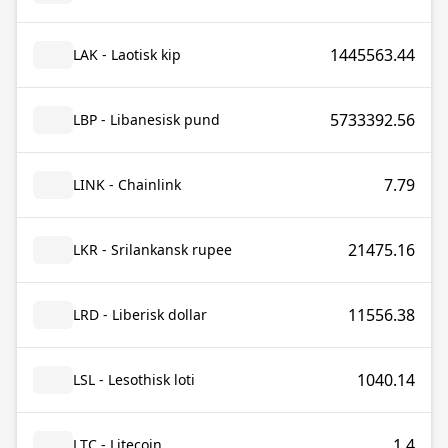
1445563.44
LAK - Laotisk kip
5733392.56
LBP - Libanesisk pund
7.79
LINK - Chainlink
21475.16
LKR - Srilankansk rupee
11556.38
LRD - Liberisk dollar
1040.14
LSL - Lesothisk loti
1.4
LTC - Litecoin