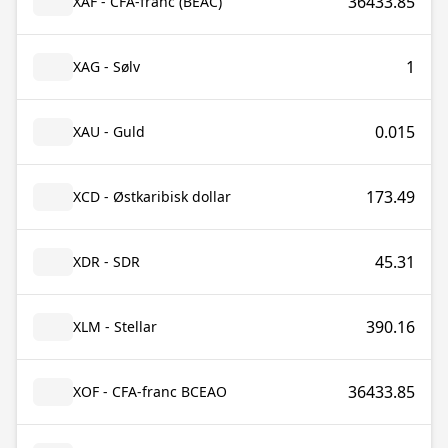
36433.85
XAF - CFA-franc (BEAC)
1
XAG - Sølv
0.015
XAU - Guld
173.49
XCD - Østkaribisk dollar
45.31
XDR - SDR
390.16
XLM - Stellar
36433.85
XOF - CFA-franc BCEAO