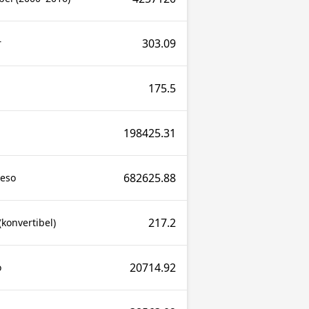
303.09
r
175.5
198425.31
682625.88
Peso
217.2
konvertibel)
20714.92
o