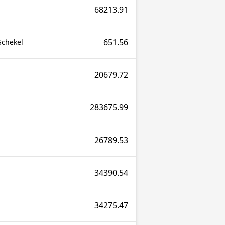
68213.91
651.56
Schekel
20679.72
283675.99
26789.53
34390.54
34275.47