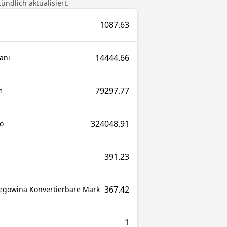
ndlich aktualisiert.
1087.63
14444.66
ani
79297.77
m
324048.91
o
391.23
367.42
egowina Konvertierbare Mark
1