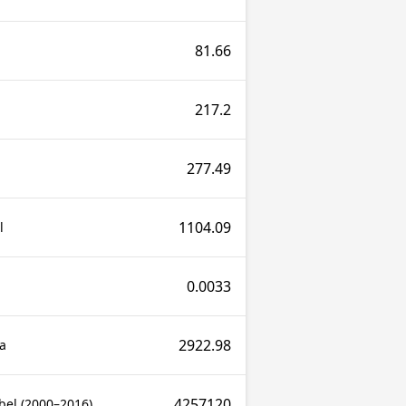
81.66
217.2
277.49
1104.09
l
0.0033
2922.98
a
4257120
bel (2000–2016)