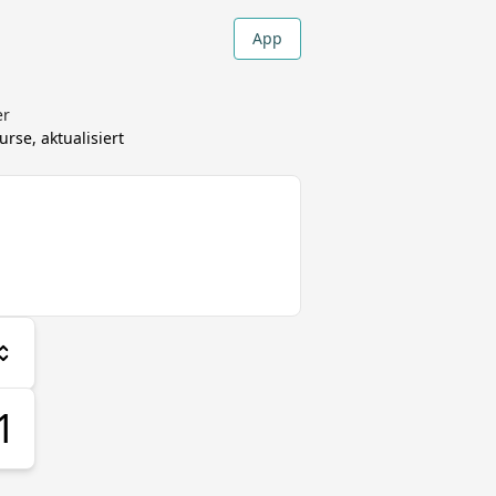
App
er
se, aktualisiert