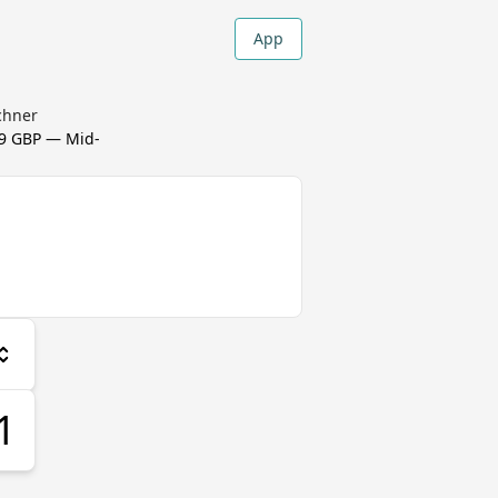
App
chner
39 GBP
— Mid-