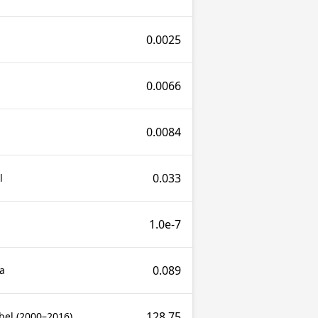
0.0025
0.0066
0.0084
0.033
l
1.0e-7
0.089
a
128.75
bel (2000–2016)