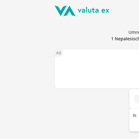
Umre
1
Nepalesisc
₨