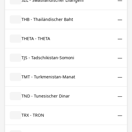
—
SZL - Swasiländischer Lilangeni
—
THB - Thailändischer Baht
—
THETA - THETA
—
TJS - Tadschikistan-Somoni
—
TMT - Turkmenistan-Manat
—
TND - Tunesischer Dinar
—
TRX - TRON