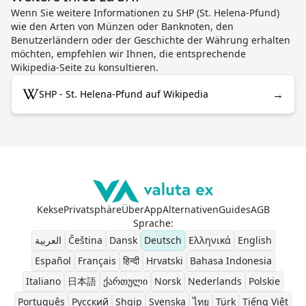
Wenn Sie weitere Informationen zu SHP (St. Helena-Pfund)
wie den Arten von Münzen oder Banknoten, den
Benutzerländern oder der Geschichte der Währung erhalten
möchten, empfehlen wir Ihnen, die entsprechende
Wikipedia-Seite zu konsultieren.
→
SHP - St. Helena-Pfund auf Wikipedia
Kekse
Privatsphäre
Über
App
Alternativen
Guides
AGB
Sprache
:
العربية
Čeština
Dansk
Deutsch
Ελληνικά
English
Español
Français
हिन्दी
Hrvatski
Bahasa Indonesia
Italiano
日本語
ქართული
Norsk
Nederlands
Polskie
Português
Pусский
Shqip
Svenska
ไทย
Türk
Tiếng Việt