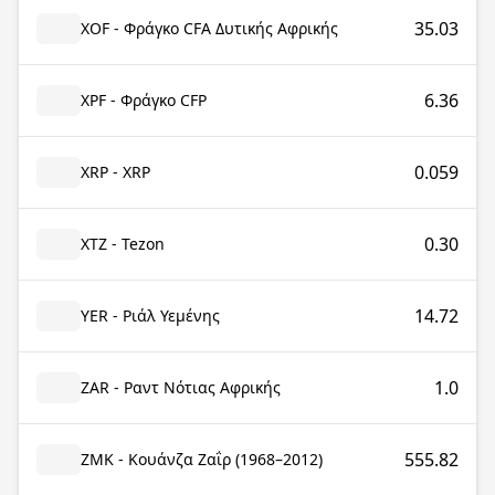
35.03
XOF - Φράγκο CFA Δυτικής Αφρικής
6.36
XPF - Φράγκο CFP
0.059
XRP - XRP
0.30
XTZ - Tezon
14.72
YER - Ριάλ Υεμένης
1.0
ZAR - Ραντ Νότιας Αφρικής
555.82
ZMK - Κουάνζα Ζαΐρ (1968–2012)