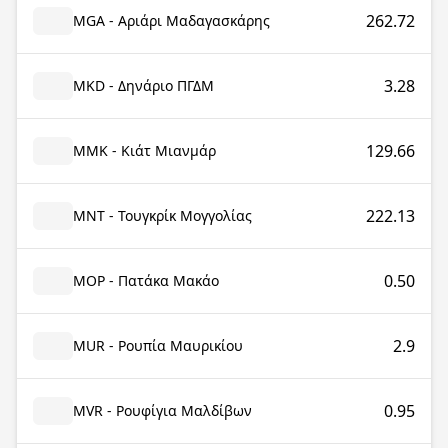
262.72
MGA - Αριάρι Μαδαγασκάρης
3.28
MKD - Δηνάριο ΠΓΔΜ
129.66
MMK - Κιάτ Μιανμάρ
222.13
MNT - Τουγκρίκ Μογγολίας
0.50
MOP - Πατάκα Μακάο
2.9
MUR - Ρουπία Μαυρικίου
0.95
MVR - Ρουφίγια Μαλδίβων