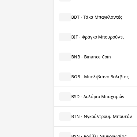
BDT - Τάκα Μπαγκλαντές
BIF - Φράγκο Μπουρούντι
BNB - Binance Coin
BOB - Μπολιβιάνο Βολιβίας
BSD - Δολάριο Μπαχαμών
BTN - Νγκούλτρουμ Μπουτάν
BYN - Ρούβλι Λευκορωσίας