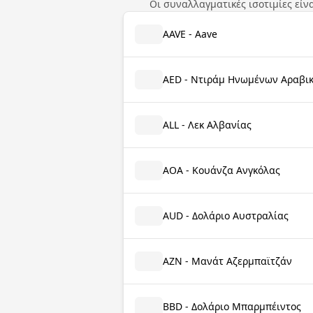
Οι συναλλαγματικές ισοτιμίες εί
AAVE - Aave
AED - Ντιράμ Ηνωμένων Αραβι
ALL - Λεκ Αλβανίας
AOA - Κουάνζα Ανγκόλας
AUD - Δολάριο Αυστραλίας
AZN - Μανάτ Αζερμπαϊτζάν
BBD - Δολάριο Μπαρμπέιντος