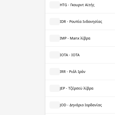
HTG - Γκουρντ Αϊτής
IDR - Ρουπία Ινδονησίας
IMP - Manx λίβρα
IOTA - IOTA
IRR - Ριάλ Ιράν
JEP - Τζέρσεϋ λίβρα
JOD - Δηνάριο Ιορδανίας