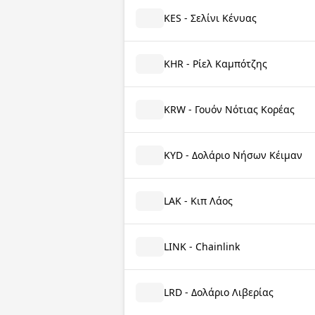
KES - Σελίνι Κένυας
KHR - Ρίελ Καμπότζης
KRW - Γουόν Νότιας Κορέας
KYD - Δολάριο Νήσων Κέιμαν
LAK - Κιπ Λάος
LINK - Chainlink
LRD - Δολάριο Λιβερίας