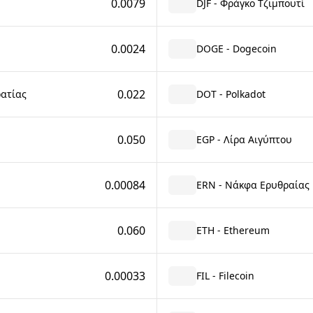
0.0079
DJF - Φράγκο Τζιμπουτί
0.0024
DOGE - Dogecoin
0.022
ρατίας
DOT - Polkadot
0.050
EGP - Λίρα Αιγύπτου
0.00084
ERN - Νάκφα Ερυθραίας
0.060
ETH - Ethereum
0.00033
FIL - Filecoin