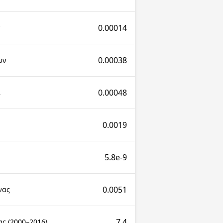
0.00014
ν
0.00038
ων
0.00048
ι
0.0019
5.8e-9
0.0051
νας
7.4
ς (2000–2016)