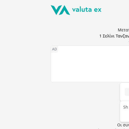
Μετατ
1
Σελίνι Τανζα
Sh
Οι συ