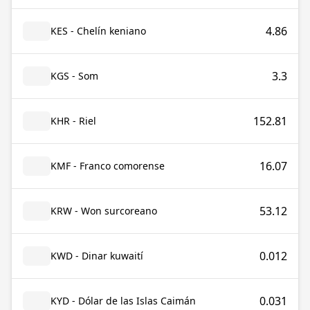
4.86
KES - Chelín keniano
3.3
KGS - Som
152.81
KHR - Riel
16.07
KMF - Franco comorense
53.12
KRW - Won surcoreano
0.012
KWD - Dinar kuwaití
0.031
KYD - Dólar de las Islas Caimán