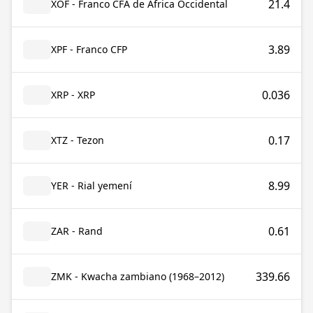
21.4
XOF - Franco CFA de África Occidental
3.89
XPF - Franco CFP
0.036
XRP - XRP
0.17
XTZ - Tezon
8.99
YER - Rial yemení
0.61
ZAR - Rand
339.66
ZMK - Kwacha zambiano (1968–2012)