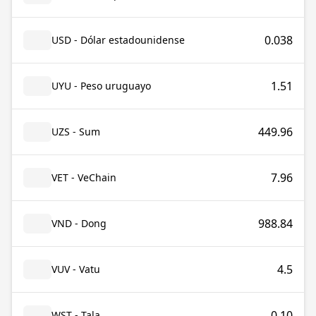
0.038
USD - Dólar estadounidense
1.51
UYU - Peso uruguayo
449.96
UZS - Sum
7.96
VET - VeChain
988.84
VND - Dong
4.5
VUV - Vatu
0.10
WST - Tala