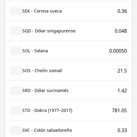
0.36
SEK - Corona sueca
0.048
SGD - Dólar singapurense
0.00050
SOL - Solana
21.5
SOS - Chelín somalí
1.42
SRD - Dólar surinamés
781.05
STD - Dobra (1977–2017)
0.33
SVC - Colón salvadoreño