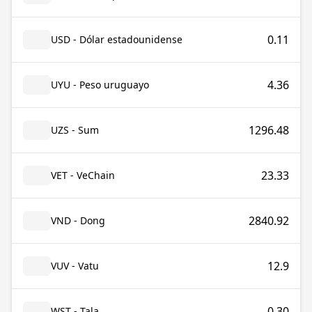
0.11
USD - Dólar estadounidense
4.36
UYU - Peso uruguayo
1296.48
UZS - Sum
23.33
VET - VeChain
2840.92
VND - Dong
12.9
VUV - Vatu
0.30
WST - Tala