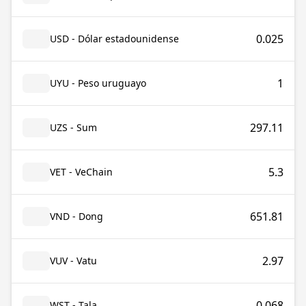
0.025
USD - Dólar estadounidense
1
UYU - Peso uruguayo
297.11
UZS - Sum
5.3
VET - VeChain
651.81
VND - Dong
2.97
VUV - Vatu
0.068
WST - Tala