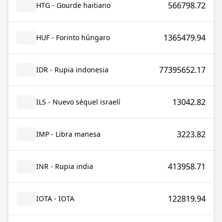
566798.72
HTG - Gourde haitiano
1365479.94
HUF - Forinto húngaro
77395652.17
IDR - Rupia indonesia
13042.82
ILS - Nuevo séquel israelí
3223.82
IMP - Libra manesa
413958.71
INR - Rupia india
122819.94
IOTA - IOTA