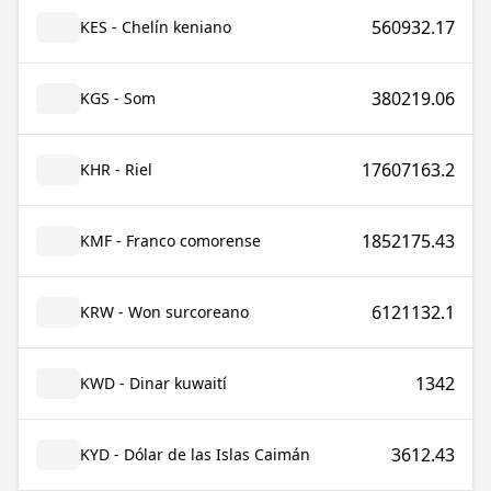
560932.17
KES - Chelín keniano
380219.06
KGS - Som
17607163.2
KHR - Riel
1852175.43
KMF - Franco comorense
6121132.1
KRW - Won surcoreano
1342
KWD - Dinar kuwaití
3612.43
KYD - Dólar de las Islas Caimán