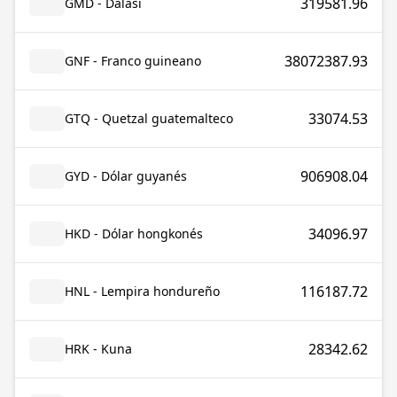
319581.96
GMD - Dalasi
38072387.93
GNF - Franco guineano
33074.53
GTQ - Quetzal guatemalteco
906908.04
GYD - Dólar guyanés
34096.97
HKD - Dólar hongkonés
116187.72
HNL - Lempira hondureño
28342.62
HRK - Kuna