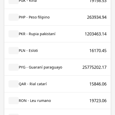
19156.53
PGK - Kina
263934.94
PHP - Peso filipino
1203463.14
PKR - Rupia pakistaní
16170.45
PLN - Esloti
25775202.17
PYG - Guaraní paraguayo
15846.06
QAR - Rial catarí
19723.06
RON - Leu rumano