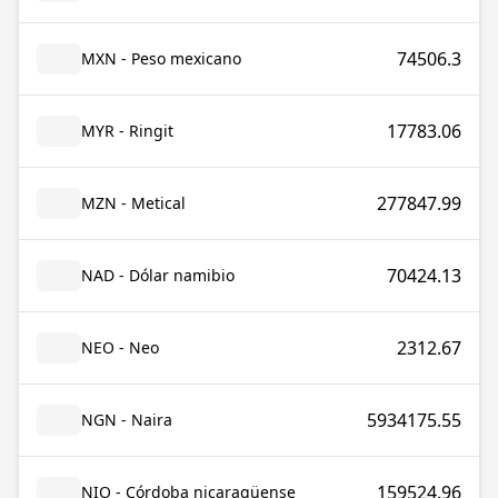
74506.3
MXN - Peso mexicano
17783.06
MYR - Ringit
277847.99
MZN - Metical
70424.13
NAD - Dólar namibio
2312.67
NEO - Neo
5934175.55
NGN - Naira
159524.96
NIO - Córdoba nicaragüense