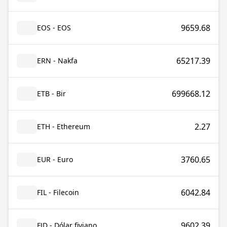
9659.68
EOS - EOS
65217.39
ERN - Nakfa
699668.12
ETB - Bir
2.27
ETH - Ethereum
3760.65
EUR - Euro
6042.84
FIL - Filecoin
9602.39
FJD - Dólar fiyiano