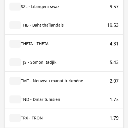
9.57
SZL - Lilangeni swazi
19.53
THB - Baht thaïlandais
4.31
THETA - THETA
5.43
TJS - Somoni tadjik
2.07
TMT - Nouveau manat turkmène
1.73
TND - Dinar tunisien
1.79
TRX - TRON