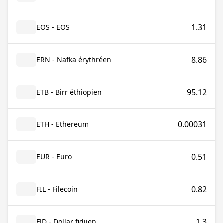
1.31
EOS - EOS
8.86
ERN - Nafka érythréen
95.12
ETB - Birr éthiopien
0.00031
ETH - Ethereum
0.51
EUR - Euro
0.82
FIL - Filecoin
1.3
FJD - Dollar fidjien