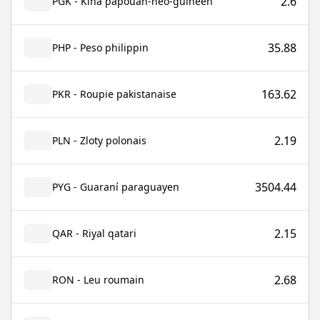
2.6
PGK - Kina papouan-néo-guinéen
35.88
PHP - Peso philippin
163.62
PKR - Roupie pakistanaise
2.19
PLN - Zloty polonais
3504.44
PYG - Guaraní paraguayen
2.15
QAR - Riyal qatari
2.68
RON - Leu roumain