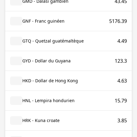
43.45
GMD - Dalasi gambien
5176.39
GNF - Franc guinéen
4.49
GTQ - Quetzal guatémaltèque
123.3
GYD - Dollar du Guyana
4.63
HKD - Dollar de Hong Kong
15.79
HNL - Lempira hondurien
3.85
HRK - Kuna croate