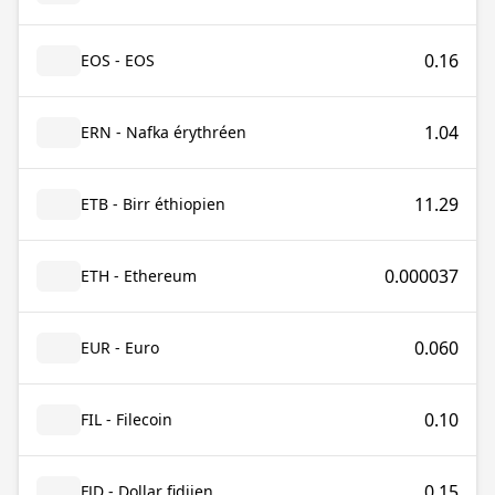
0.16
EOS - EOS
1.04
ERN - Nafka érythréen
11.29
ETB - Birr éthiopien
0.000037
ETH - Ethereum
0.060
EUR - Euro
0.10
FIL - Filecoin
0.15
FJD - Dollar fidjien