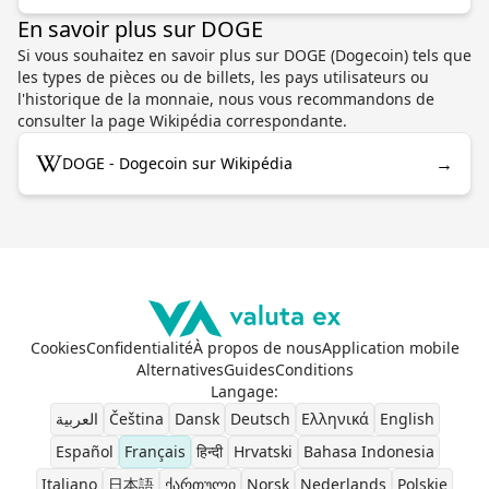
En savoir plus sur DOGE
Si vous souhaitez en savoir plus sur DOGE (Dogecoin) tels que
les types de pièces ou de billets, les pays utilisateurs ou
l'historique de la monnaie, nous vous recommandons de
consulter la page Wikipédia correspondante.
→
DOGE - Dogecoin sur Wikipédia
Cookies
Confidentialité
À propos de nous
Application mobile
Alternatives
Guides
Conditions
Langage
:
العربية
Čeština
Dansk
Deutsch
Ελληνικά
English
Español
Français
हिन्दी
Hrvatski
Bahasa Indonesia
Italiano
日本語
ქართული
Norsk
Nederlands
Polskie