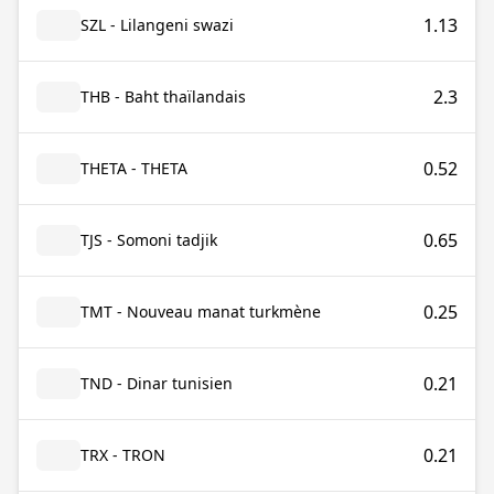
1.13
SZL - Lilangeni swazi
2.3
THB - Baht thaïlandais
0.52
THETA - THETA
0.65
TJS - Somoni tadjik
0.25
TMT - Nouveau manat turkmène
0.21
TND - Dinar tunisien
0.21
TRX - TRON