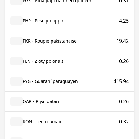
0.31
PGK - Kina papouan-néo-guinéen
4.25
PHP - Peso philippin
19.42
PKR - Roupie pakistanaise
0.26
PLN - Zloty polonais
415.94
PYG - Guaraní paraguayen
0.26
QAR - Riyal qatari
0.32
RON - Leu roumain