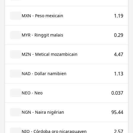
1.19
MXN - Peso mexicain
0.29
MYR - Ringgit malais
4.47
MZN - Metical mozambicain
1.13
NAD - Dollar namibien
0.037
NEO - Neo
95.44
NGN - Naira nigérian
2.57
NIO - Córdoba oro nicaraguayen