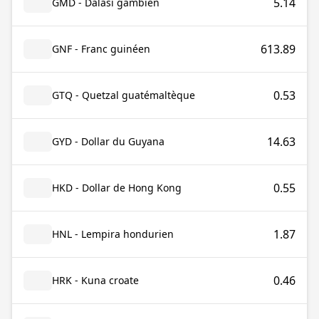
5.14
GMD - Dalasi gambien
613.89
GNF - Franc guinéen
0.53
GTQ - Quetzal guatémaltèque
14.63
GYD - Dollar du Guyana
0.55
HKD - Dollar de Hong Kong
1.87
HNL - Lempira hondurien
0.46
HRK - Kuna croate