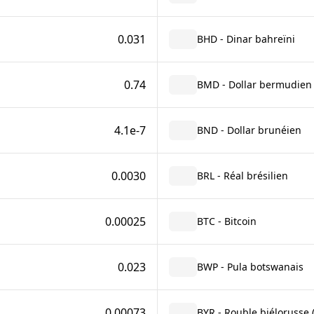
0.031
BHD - Dinar bahreïni
0.74
BMD - Dollar bermudien
4.1e-7
BND - Dollar brunéien
0.0030
BRL - Réal brésilien
0.00025
BTC - Bitcoin
0.023
BWP - Pula botswanais
0.00073
BYR - Rouble biélorusse 