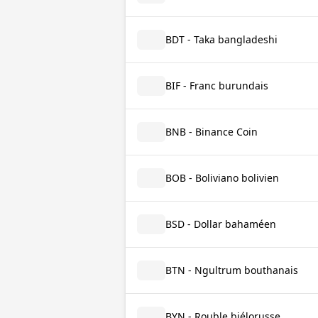
BDT - Taka bangladeshi
BIF - Franc burundais
BNB - Binance Coin
BOB - Boliviano bolivien
BSD - Dollar bahaméen
BTN - Ngultrum bouthanais
BYN - Rouble biélorusse