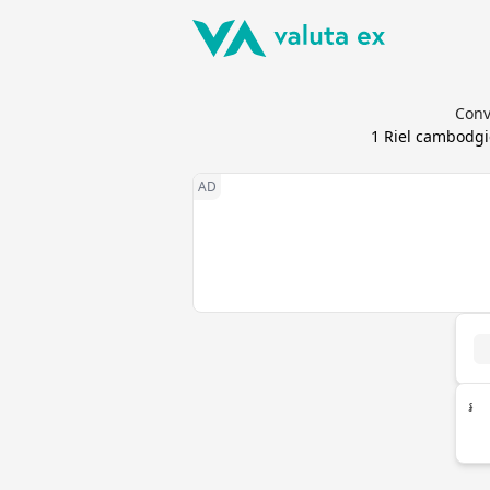
Conv
1
Riel cambodg
៛