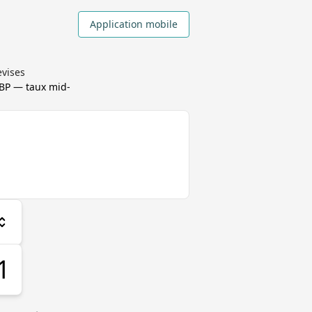
Application mobile
evises
GBP
— taux mid-