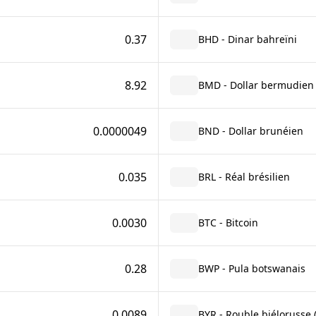
0.37
BHD - Dinar bahreïni
8.92
BMD - Dollar bermudien
0.0000049
BND - Dollar brunéien
0.035
BRL - Réal brésilien
0.0030
BTC - Bitcoin
0.28
BWP - Pula botswanais
0.0089
BYR - Rouble biélorusse 