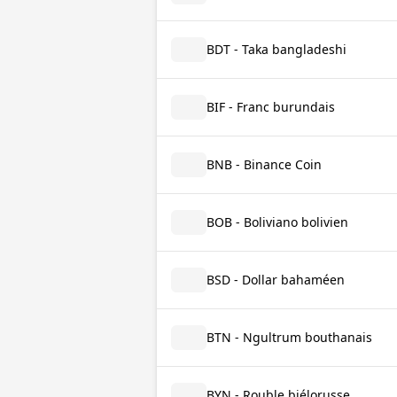
BDT - Taka bangladeshi
BIF - Franc burundais
BNB - Binance Coin
BOB - Boliviano bolivien
BSD - Dollar bahaméen
BTN - Ngultrum bouthanais
BYN - Rouble biélorusse