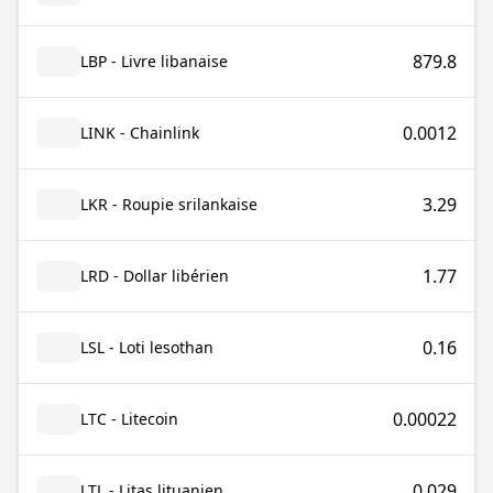
879.8
LBP - Livre libanaise
0.0012
LINK - Chainlink
3.29
LKR - Roupie srilankaise
1.77
LRD - Dollar libérien
0.16
LSL - Loti lesothan
0.00022
LTC - Litecoin
0.029
LTL - Litas lituanien