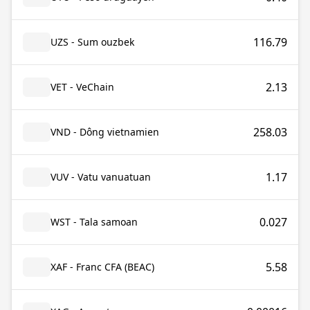
116.79
UZS - Sum ouzbek
2.13
VET - VeChain
258.03
VND - Dông vietnamien
1.17
VUV - Vatu vanuatuan
0.027
WST - Tala samoan
5.58
XAF - Franc CFA (BEAC)