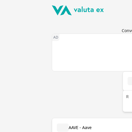
Conve
R
AAVE - Aave