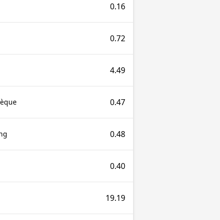
0.16
0.72
4.49
0.47
tèque
0.48
ng
0.40
19.19