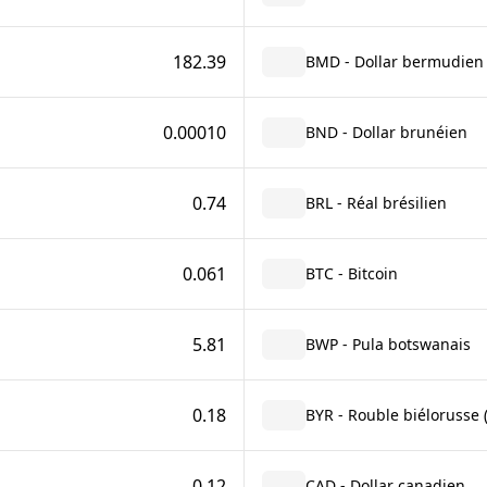
182.39
BMD - Dollar bermudien
0.00010
BND - Dollar brunéien
0.74
BRL - Réal brésilien
0.061
BTC - Bitcoin
5.81
BWP - Pula botswanais
0.18
BYR - Rouble biélorusse 
0.12
CAD - Dollar canadien