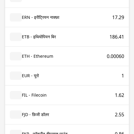
17.29
ERN - इरीट्रियन नाक्फ़ा
186.41
ETB - इथियोपियन बिर
0.00060
ETH - Ethereum
1
EUR - यूरो
1.62
FIL - Filecoin
2.55
FJD - फ़िजी डॉलर
FKP - फ़ॉकलैंड द्वीपसमूह पाउंड