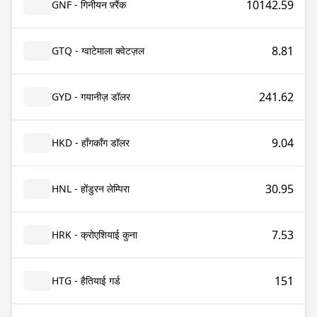
10142.59
GNF - गिनीयन फ़्रैंक
8.81
GTQ - ग्वाटेमाला क्वेटज़ल
241.62
GYD - गयानीज़ डॉलर
9.04
HKD - हाँगकाँग डॉलर
30.95
HNL - होंडुरन लेम्पिरा
7.53
HRK - क्रोएशियाई कुना
151
HTG - हैतियाई गर्ड