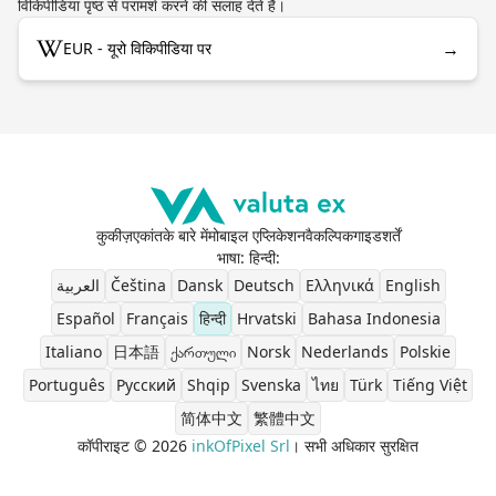
विकिपीडिया पृष्ठ से परामर्श करने की सलाह देते हैं।
→
EUR - यूरो विकिपीडिया पर
कुकीज़
एकांत
के बारे में
मोबाइल एप्लिकेशन
वैकल्पिक
गाइड
शर्तें
भाषा: हिन्दी
:
العربية
Čeština
Dansk
Deutsch
Ελληνικά
English
Español
Français
हिन्दी
Hrvatski
Bahasa Indonesia
Italiano
日本語
ქართული
Norsk
Nederlands
Polskie
Português
Pусский
Shqip
Svenska
ไทย
Türk
Tiếng Việt
简体中文
繁體中文
कॉपीराइट © 2026
inkOfPixel Srl
। सभी अधिकार सुरक्षित