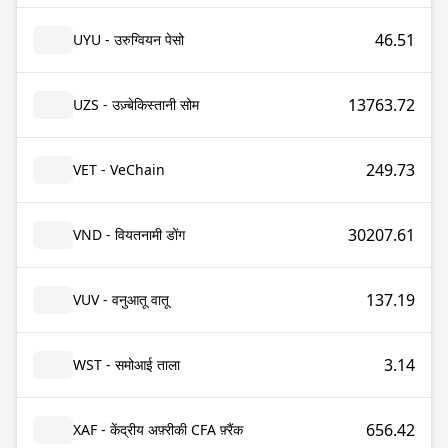
46.51
UYU - उरुग्वियन पेसो
13763.72
UZS - उज़्बेकिस्तानी सोम
249.73
VET - VeChain
30207.61
VND - वियतनामी डोंग
137.19
VUV - वनुआतू वातू
3.14
WST - समोआई ताला
656.42
XAF - केंद्रीय अफ़्रीकी CFA फ़्रैंक