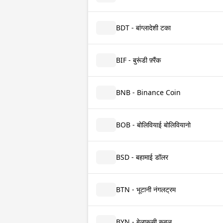
BDT - बांग्लादेशी टका
BIF - बुरूंडी फ़्रैंक
BNB - Binance Coin
BOB - बोलिवियाई बोलिवियानो
BSD - बहामाई डॉलर
BTN - भूटानी नंगलट्रम
BYN - बेलारूसी रूबल