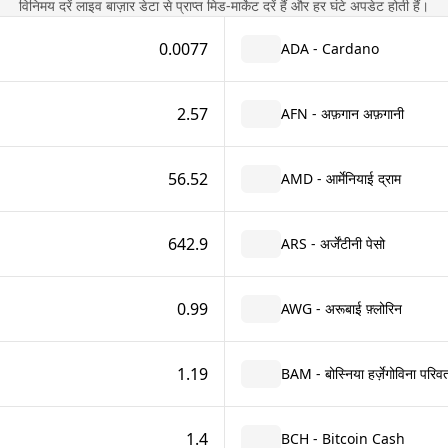
विनिमय दरें लाइव बाज़ार डेटा से प्राप्त मिड-मार्केट दरें हैं और हर घंटे अपडेट होती हैं।
0.0077
ADA - Cardano
2.57
AFN - अफ़गान अफ़गानी
56.52
AMD - आर्मेनियाई द्राम
642.9
ARS - अर्जेंटीनी पेसो
0.99
AWG - अरूबाई फ़्लोरिन
1.19
BAM - बोस्निया हर्ज़ेगोविना परिवर्
1.4
BCH - Bitcoin Cash