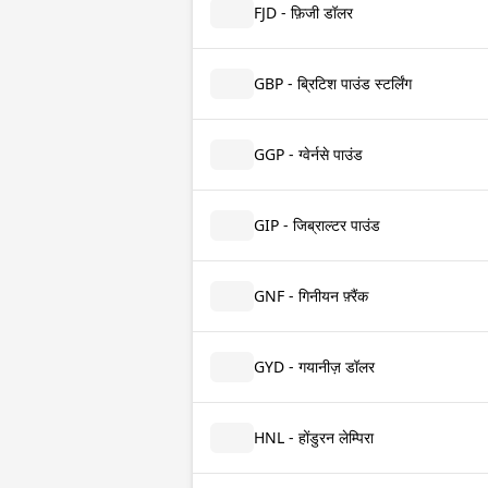
FJD - फ़िजी डॉलर
GBP - ब्रिटिश पाउंड स्टर्लिंग
GGP - ग्वेर्नसे पाउंड
GIP - जिब्राल्टर पाउंड
GNF - गिनीयन फ़्रैंक
GYD - गयानीज़ डॉलर
HNL - होंडुरन लेम्पिरा