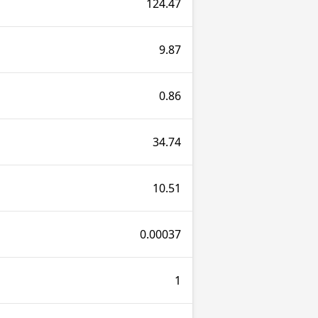
124.47
9.87
0.86
34.74
10.51
0.00037
1