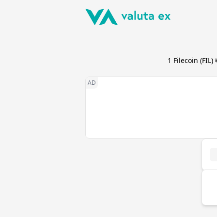
1
Filecoin
(
FIL
) 