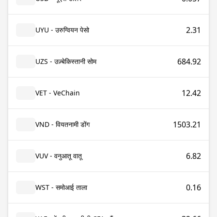
2.31
UYU - उरुग्वियन पेसो
684.92
UZS - उज़्बेकिस्तानी सोम
12.42
VET - VeChain
1503.21
VND - वियतनामी डोंग
6.82
VUV - वनुआतू वातू
0.16
WST - समोआई ताला