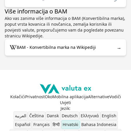
Više informacija o BAM
Ako vas zanima više informacija o BAM (Konvertibilna marka),
poput vrsta kovanica ili novčanica, zemalja korisnika ili
povijesti valute, preporučujemo vam da pogledate povezanu
stranicu Wikipedije.
→
BAM - Konvertibilna marka na Wikipediji
Kolačići
Privatnost
Oko
Mobilna aplikacija
Alternative
Vodiči
Uvjeti
Jezik
:
العربية
Čeština
Dansk
Deutsch
Ελληνικά
English
Español
Français
हिन्दी
Hrvatski
Bahasa Indonesia