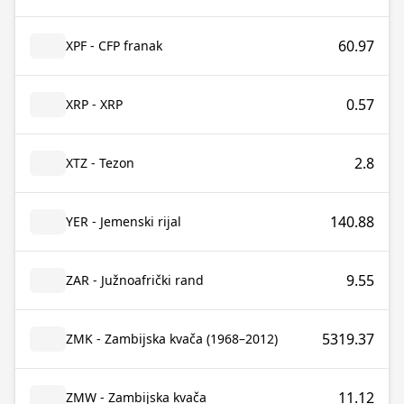
60.97
XPF - CFP franak
0.57
XRP - XRP
2.8
XTZ - Tezon
140.88
YER - Jemenski rijal
9.55
ZAR - Južnoafrički rand
5319.37
ZMK - Zambijska kvača (1968–2012)
11.12
ZMW - Zambijska kvača