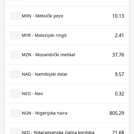
10.13
MXN - Meksički pezo
2.41
MYR - Malezijski ringit
37.76
MZN - Mozambički metikal
9.57
NAD - Namibijski dolar
0.32
NEO - Neo
805.29
NGN - Nigerijska naira
21.68
NIO - Nikaragvanska zlatna kordoba