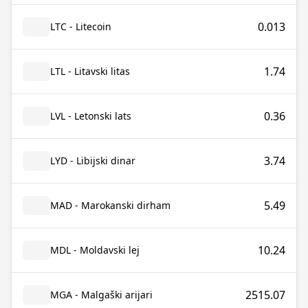
0.013
LTC - Litecoin
1.74
LTL - Litavski litas
0.36
LVL - Letonski lats
3.74
LYD - Libijski dinar
5.49
MAD - Marokanski dirham
10.24
MDL - Moldavski lej
2515.07
MGA - Malgaški arijari