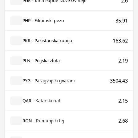
2.6
PGK - Kina Papue Nove Gvineje
35.91
PHP - Filipinski pezo
163.62
PKR - Pakistanska rupija
2.19
PLN - Poljska zlota
3504.43
PYG - Paragvajski gvarani
2.15
QAR - Katarski rial
2.68
RON - Rumunjski lej