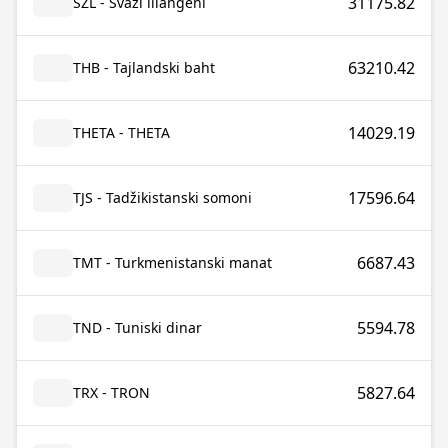
31175.82
SZL - Svazi lilangeni
63210.42
THB - Tajlandski baht
14029.19
THETA - THETA
17596.64
TJS - Tadžikistanski somoni
6687.43
TMT - Turkmenistanski manat
5594.78
TND - Tuniski dinar
5827.64
TRX - TRON