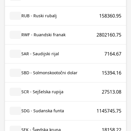
158360.95
RUB - Ruski rubalj
2802160.75
RWF - Ruandski franak
7164.67
SAR - Saudijski rijal
15394.16
SBD - Solmonskootočni dolar
27513.08
SCR - Sejšelska rupija
1145745.75
SDG - Sudanska funta
18158.22
SEK - Švedska kruna