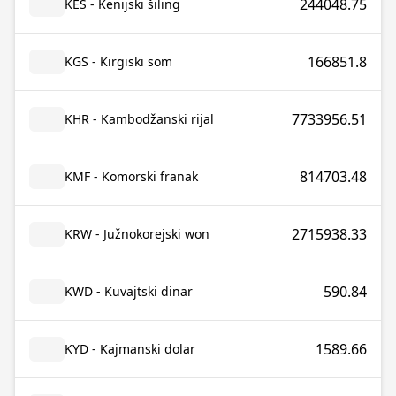
244048.75
KES - Kenijski šiling
166851.8
KGS - Kirgiski som
7733956.51
KHR - Kambodžanski rijal
814703.48
KMF - Komorski franak
2715938.33
KRW - Južnokorejski won
590.84
KWD - Kuvajtski dinar
1589.66
KYD - Kajmanski dolar