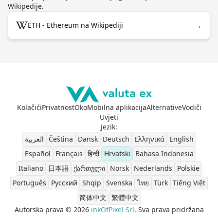
Wikipedije.
→
ETH - Ethereum na Wikipediji
Kolačići
Privatnost
Oko
Mobilna aplikacija
Alternative
Vodiči
Uvjeti
Jezik
:
العربية
Čeština
Dansk
Deutsch
Ελληνικά
English
Español
Français
हिन्दी
Hrvatski
Bahasa Indonesia
Italiano
日本語
ქართული
Norsk
Nederlands
Polskie
Português
Pусский
Shqip
Svenska
ไทย
Türk
Tiếng Việt
简体中文
繁體中文
Autorska prava © 2026
inkOfPixel Srl
. Sva prava pridržana