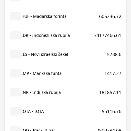
605236.72
HUF - Mađarska forinta
34177466.61
IDR - Indonezijska rupija
5738.6
ILS - Novi izraelski šekel
1417.27
IMP - Mankska funta
181857.11
INR - Indijska rupija
56116.76
IOTA - IOTA
2500394.68
IQD - Irački dinar