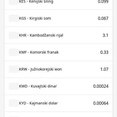
0.099
KES - Kenijski šiling
0.067
KGS - Kirgiski som
3.1
KHR - Kambodžanski rijal
0.33
KMF - Komorski franak
1.07
KRW - Južnokorejski won
0.00024
KWD - Kuvajtski dinar
0.00064
KYD - Kajmanski dolar