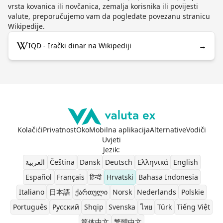
vrsta kovanica ili novčanica, zemalja korisnika ili povijesti
valute, preporučujemo vam da pogledate povezanu stranicu
Wikipedije.
→
IQD - Irački dinar na Wikipediji
Kolačići
Privatnost
Oko
Mobilna aplikacija
Alternative
Vodiči
Uvjeti
Jezik
:
العربية
Čeština
Dansk
Deutsch
Ελληνικά
English
Español
Français
हिन्दी
Hrvatski
Bahasa Indonesia
Italiano
日本語
ქართული
Norsk
Nederlands
Polskie
Português
Pусский
Shqip
Svenska
ไทย
Türk
Tiếng Việt
简体中文
繁體中文