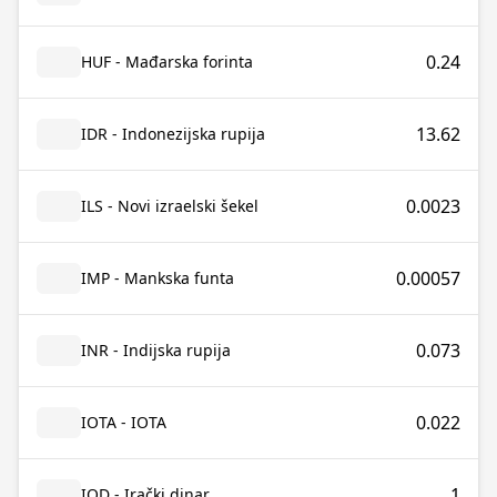
0.24
HUF - Mađarska forinta
13.62
IDR - Indonezijska rupija
0.0023
ILS - Novi izraelski šekel
0.00057
IMP - Mankska funta
0.073
INR - Indijska rupija
0.022
IOTA - IOTA
1
IQD - Irački dinar