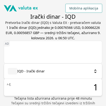
Mobilna aplikacija
Irački dinar - IQD
Pretvorba Irački dinar (IQD) s Valuta EX - pretvaračem valuta
1
Irački dinar
(
IQD
) jednako je
0.00076566 USD, 0.00066226
EUR, 0.00056857 GBP
— srednji tržišni tečajevi, ažurirano
9.
kolovoza 2026. u 06:50 UTC
.
IQD - Irački dinar
ع.د
Tečajna lista ažurirana
ažurirana prije
48
minutu
Tečajevi su srednji tržišni tečajevi izvedeni iz tržišnih