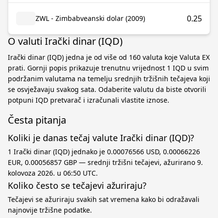
0.25
ZWL - Zimbabveanski dolar (2009)
O valuti Irački dinar (IQD)
Irački dinar (IQD) jedna je od više od 160 valuta koje Valuta EX
prati. Gornji popis prikazuje trenutnu vrijednost 1 IQD u svim
podržanim valutama na temelju srednjih tržišnih tečajeva koji
se osvježavaju svakog sata. Odaberite valutu da biste otvorili
potpuni IQD pretvarač i izračunali vlastite iznose.
Česta pitanja
Koliki je danas tečaj valute Irački dinar (IQD)?
1 Irački dinar (IQD) jednako je 0.00076566 USD, 0.00066226
EUR, 0.00056857 GBP — srednji tržišni tečajevi, ažurirano 9.
kolovoza 2026. u 06:50 UTC.
Koliko često se tečajevi ažuriraju?
Tečajevi se ažuriraju svakih sat vremena kako bi odražavali
najnovije tržišne podatke.