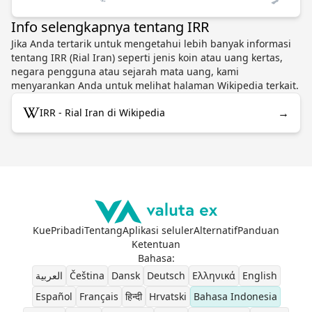
Info selengkapnya tentang IRR
Jika Anda tertarik untuk mengetahui lebih banyak informasi
tentang IRR (Rial Iran) seperti jenis koin atau uang kertas,
negara pengguna atau sejarah mata uang, kami
menyarankan Anda untuk melihat halaman Wikipedia terkait.
→
IRR - Rial Iran di Wikipedia
Kue
Pribadi
Tentang
Aplikasi seluler
Alternatif
Panduan
Ketentuan
Bahasa
:
العربية
Čeština
Dansk
Deutsch
Ελληνικά
English
Español
Français
हिन्दी
Hrvatski
Bahasa Indonesia