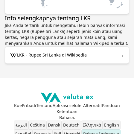
Info selengkapnya tentang LKR
Jika Anda tertarik untuk mengetahui lebih banyak informasi
tentang LKR (Rupee Sri Lanka) seperti jenis koin atau uang
kertas, negara pengguna atau sejarah mata uang, kami
menyarankan Anda untuk melihat halaman Wikipedia terkait.
→
LKR - Rupee Sri Lanka di Wikipedia
Kue
Pribadi
Tentang
Aplikasi seluler
Alternatif
Panduan
Ketentuan
Bahasa
:
العربية
Čeština
Dansk
Deutsch
Ελληνικά
English
Español
Français
हिन्दी
Hrvatski
Bahasa Indonesia