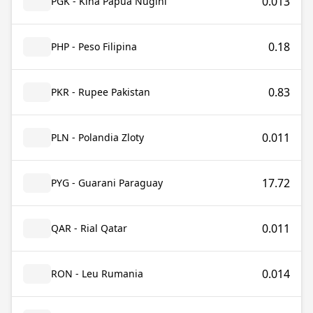
0.013
PGK - Kina Papua Nugini
0.18
PHP - Peso Filipina
0.83
PKR - Rupee Pakistan
0.011
PLN - Polandia Zloty
17.72
PYG - Guarani Paraguay
0.011
QAR - Rial Qatar
0.014
RON - Leu Rumania