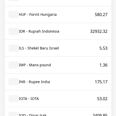
580.27
HUF - Forint Hungaria
32932.32
IDR - Rupiah Indonesia
5.53
ILS - Shekel Baru Israel
1.36
IMP - Manx pound
175.17
INR - Rupee India
53.02
IOTA - IOTA
2409.85
IQD - Dinar Irak