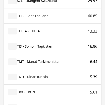
29.97
SZL - Lilangeni Swaziland
60.85
THB - Baht Thailand
13.33
THETA - THETA
16.96
TJS - Somoni Tajikistan
6.44
TMT - Manat Turkimenistan
5.39
TND - Dinar Tunisia
5.61
TRX - TRON