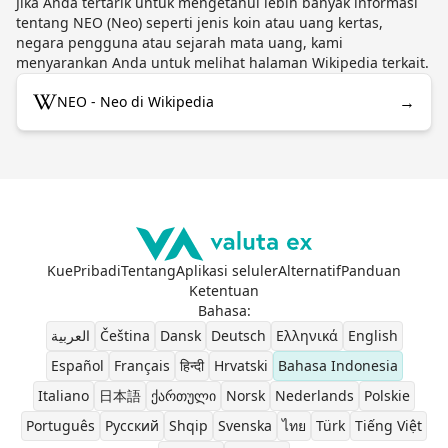
Jika Anda tertarik untuk mengetahui lebih banyak informasi
tentang NEO (Neo) seperti jenis koin atau uang kertas,
negara pengguna atau sejarah mata uang, kami
menyarankan Anda untuk melihat halaman Wikipedia terkait.
→
NEO - Neo di Wikipedia
Kue
Pribadi
Tentang
Aplikasi seluler
Alternatif
Panduan
Ketentuan
Bahasa
:
العربية
Čeština
Dansk
Deutsch
Ελληνικά
English
Español
Français
हिन्दी
Hrvatski
Bahasa Indonesia
Italiano
日本語
ქართული
Norsk
Nederlands
Polskie
Português
Pусский
Shqip
Svenska
ไทย
Türk
Tiếng Việt