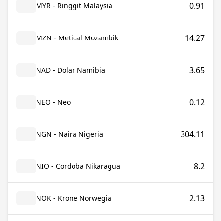
0.91
MYR - Ringgit Malaysia
14.27
MZN - Metical Mozambik
3.65
NAD - Dolar Namibia
0.12
NEO - Neo
304.11
NGN - Naira Nigeria
8.2
NIO - Cordoba Nikaragua
2.13
NOK - Krone Norwegia