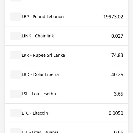
19973.02
LBP - Pound Lebanon
0.027
LINK - Chainlink
74.83
LKR - Rupee Sri Lanka
40.25
LRD - Dolar Liberia
3.65
LSL - Loti Lesotho
0.0050
LTC - Litecoin
0.66
LTL - Litas Lituania