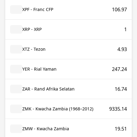
106.97
XPF - Franc CFP
1
XRP - XRP
4.93
XTZ - Tezon
247.24
YER - Rial Yaman
16.74
ZAR - Rand Afrika Selatan
9335.14
ZMK - Kwacha Zambia (1968–2012)
19.51
ZMW - Kwacha Zambia