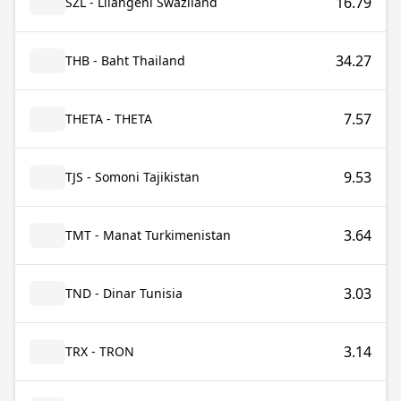
16.79
SZL - Lilangeni Swaziland
34.27
THB - Baht Thailand
7.57
THETA - THETA
9.53
TJS - Somoni Tajikistan
3.64
TMT - Manat Turkimenistan
3.03
TND - Dinar Tunisia
3.14
TRX - TRON