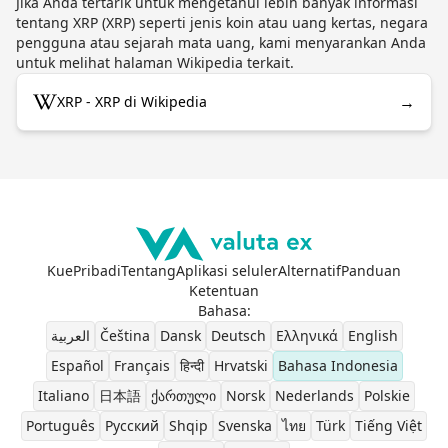
Jika Anda tertarik untuk mengetahui lebih banyak informasi
tentang XRP (XRP) seperti jenis koin atau uang kertas, negara
pengguna atau sejarah mata uang, kami menyarankan Anda
untuk melihat halaman Wikipedia terkait.
→
XRP - XRP di Wikipedia
Kue
Pribadi
Tentang
Aplikasi seluler
Alternatif
Panduan
Ketentuan
Bahasa
:
العربية
Čeština
Dansk
Deutsch
Ελληνικά
English
Español
Français
हिन्दी
Hrvatski
Bahasa Indonesia
Italiano
日本語
ქართული
Norsk
Nederlands
Polskie
Português
Pусский
Shqip
Svenska
ไทย
Türk
Tiếng Việt