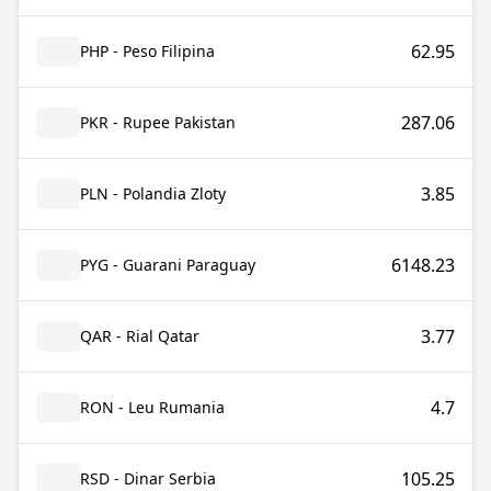
62.95
PHP - Peso Filipina
287.06
PKR - Rupee Pakistan
3.85
PLN - Polandia Zloty
6148.23
PYG - Guarani Paraguay
3.77
QAR - Rial Qatar
4.7
RON - Leu Rumania
105.25
RSD - Dinar Serbia