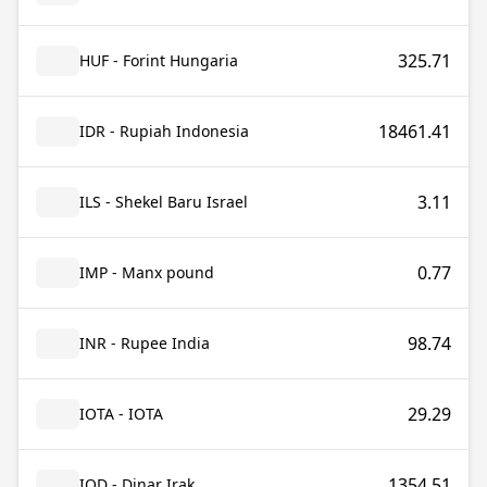
325.71
HUF - Forint Hungaria
18461.41
IDR - Rupiah Indonesia
3.11
ILS - Shekel Baru Israel
0.77
IMP - Manx pound
98.74
INR - Rupee India
29.29
IOTA - IOTA
1354.51
IQD - Dinar Irak