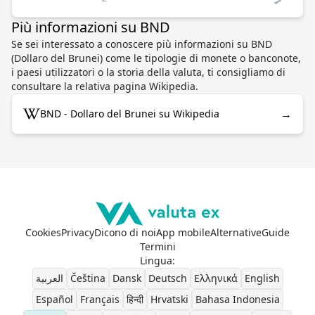
Più informazioni su BND
Se sei interessato a conoscere più informazioni su BND
(Dollaro del Brunei) come le tipologie di monete o banconote,
i paesi utilizzatori o la storia della valuta, ti consigliamo di
consultare la relativa pagina Wikipedia.
→
BND - Dollaro del Brunei su Wikipedia
Cookies
Privacy
Dicono di noi
App mobile
Alternative
Guide
Termini
Lingua
:
العربية
Čeština
Dansk
Deutsch
Ελληνικά
English
Español
Français
हिन्दी
Hrvatski
Bahasa Indonesia