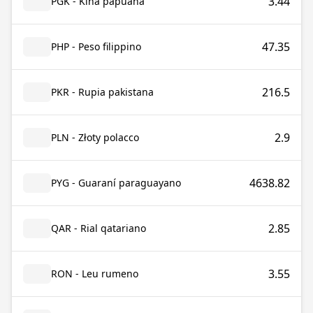
3.44
PGK - Kina papuana
47.35
PHP - Peso filippino
216.5
PKR - Rupia pakistana
2.9
PLN - Złoty polacco
4638.82
PYG - Guaraní paraguayano
2.85
QAR - Rial qatariano
3.55
RON - Leu rumeno