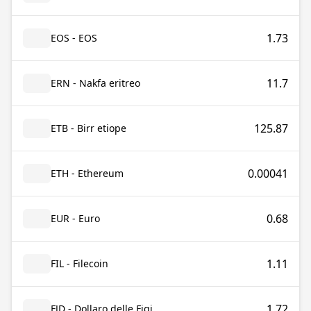
1.73
EOS - EOS
11.7
ERN - Nakfa eritreo
125.87
ETB - Birr etiope
0.00041
ETH - Ethereum
0.68
EUR - Euro
1.11
FIL - Filecoin
1.72
FJD - Dollaro delle Figi