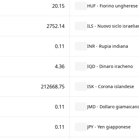
20.15
HUF - Fiorino ungherese
2752.14
ILS - Nuovo siclo israelia
0.11
INR - Rupia indiana
4.36
IQD - Dinaro iracheno
212668.75
ISK - Corona islandese
0.11
JMD - Dollaro giamaican
0.11
JPY - Yen giapponese