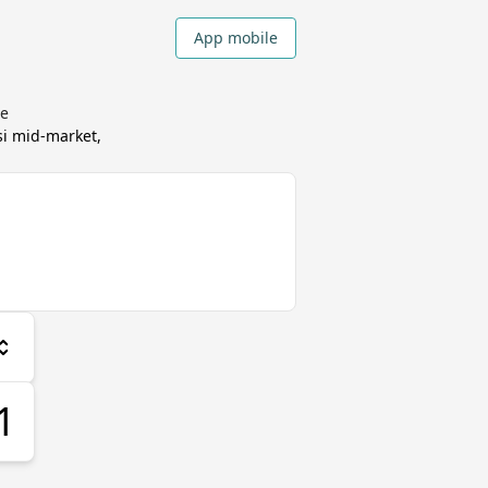
App mobile
te
i mid-market,