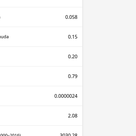
0.058
n
0.15
muda
0.20
0.79
0.0000024
2.08
3030.28
2000–2016)