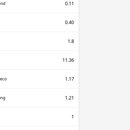
0.11
and
0.40
1.8
11.36
1.17
teco
1.21
ong
1