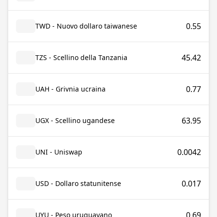
0.55
TWD - Nuovo dollaro taiwanese
45.42
TZS - Scellino della Tanzania
0.77
UAH - Grivnia ucraina
63.95
UGX - Scellino ugandese
0.0042
UNI - Uniswap
0.017
USD - Dollaro statunitense
0.69
UYU - Peso uruguayano