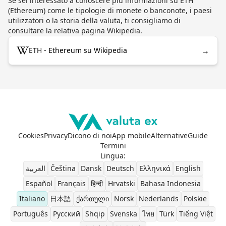
Se sei interessato a conoscere più informazioni su ETH
(Ethereum) come le tipologie di monete o banconote, i paesi
utilizzatori o la storia della valuta, ti consigliamo di
consultare la relativa pagina Wikipedia.
→
ETH - Ethereum su Wikipedia
Cookies
Privacy
Dicono di noi
App mobile
Alternative
Guide
Termini
Lingua
:
العربية
Čeština
Dansk
Deutsch
Ελληνικά
English
Español
Français
हिन्दी
Hrvatski
Bahasa Indonesia
Italiano
日本語
ქართული
Norsk
Nederlands
Polskie
Português
Pусский
Shqip
Svenska
ไทย
Türk
Tiếng Việt