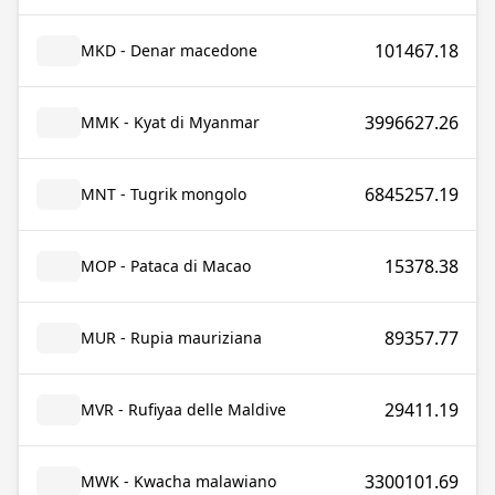
101467.18
MKD - Denar macedone
3996627.26
MMK - Kyat di Myanmar
6845257.19
MNT - Tugrik mongolo
15378.38
MOP - Pataca di Macao
89357.77
MUR - Rupia mauriziana
29411.19
MVR - Rufiyaa delle Maldive
3300101.69
MWK - Kwacha malawiano