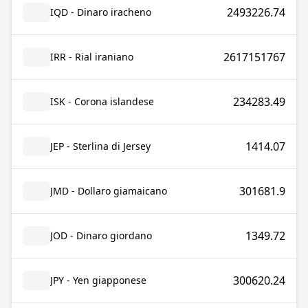
2493226.74
IQD - Dinaro iracheno
2617151767
IRR - Rial iraniano
234283.49
ISK - Corona islandese
1414.07
JEP - Sterlina di Jersey
301681.9
JMD - Dollaro giamaicano
1349.72
JOD - Dinaro giordano
300620.24
JPY - Yen giapponese