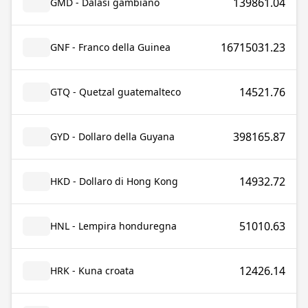
139861.04
GMD - Dalasi gambiano
16715031.23
GNF - Franco della Guinea
14521.76
GTQ - Quetzal guatemalteco
398165.87
GYD - Dollaro della Guyana
14932.72
HKD - Dollaro di Hong Kong
51010.63
HNL - Lempira honduregna
12426.14
HRK - Kuna croata