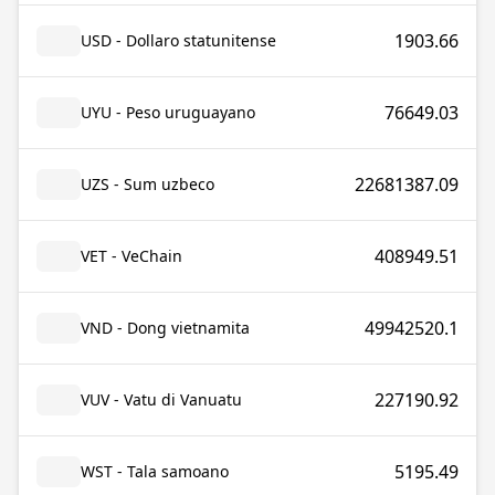
1903.66
USD - Dollaro statunitense
76649.03
UYU - Peso uruguayano
22681387.09
UZS - Sum uzbeco
408949.51
VET - VeChain
49942520.1
VND - Dong vietnamita
227190.92
VUV - Vatu di Vanuatu
5195.49
WST - Tala samoano