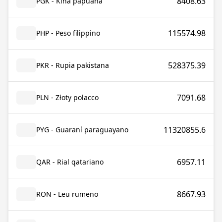
8408.63
PGK - Kina papuana
115574.98
PHP - Peso filippino
528375.39
PKR - Rupia pakistana
7091.68
PLN - Złoty polacco
11320855.6
PYG - Guaraní paraguayano
6957.11
QAR - Rial qatariano
8667.93
RON - Leu rumeno