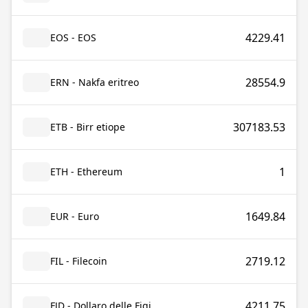
4229.41
EOS - EOS
28554.9
ERN - Nakfa eritreo
307183.53
ETB - Birr etiope
1
ETH - Ethereum
1649.84
EUR - Euro
2719.12
FIL - Filecoin
4211.75
FJD - Dollaro delle Figi