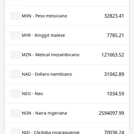
32823.41
MXN - Peso messicano
7785.21
MYR - Ringgit malese
121663.52
MZN - Metical mozambicano
31042.89
NAD - Dollaro namibiano
1034.59
NEO - Neo
2594097.99
NGN - Naira nigeriana
70036.24
NIO - Córdoba nicaraguense