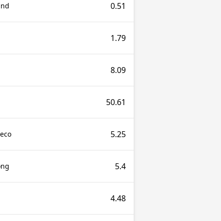
0.51
and
1.79
8.09
50.61
5.25
teco
5.4
ong
4.48