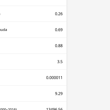
0.26
n
0.69
muda
0.88
3.5
0.000011
9.29
13496.56
2000–2016)