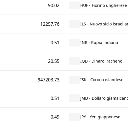
90.02
HUF - Fiorino ungherese
12257.76
ILS - Nuovo siclo israelia
0.51
INR - Rupia indiana
20.55
IQD - Dinaro iracheno
947203.73
ISK - Corona islandese
0.51
JMD - Dollaro giamaican
0.49
JPY - Yen giapponese