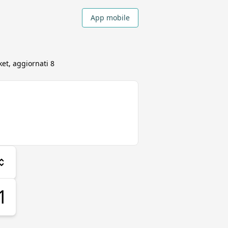
App mobile
et, aggiornati
8