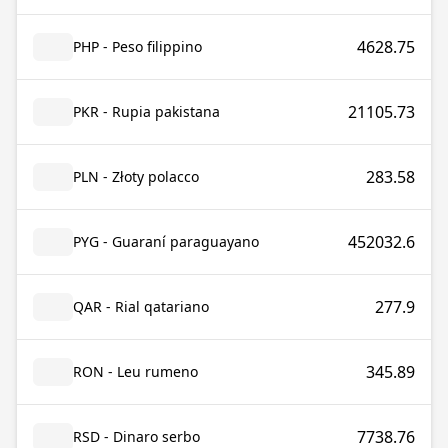
4628.75
PHP - Peso filippino
21105.73
PKR - Rupia pakistana
283.58
PLN - Złoty polacco
452032.6
PYG - Guaraní paraguayano
277.9
QAR - Rial qatariano
345.89
RON - Leu rumeno
7738.76
RSD - Dinaro serbo