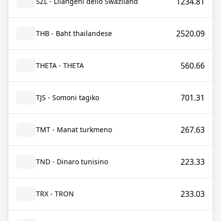
1234.81
SZL - Lilangeni dello Swaziland
2520.09
THB - Baht thailandese
560.66
THETA - THETA
701.31
TJS - Somoni tagiko
267.63
TMT - Manat turkmeno
223.33
TND - Dinaro tunisino
233.03
TRX - TRON