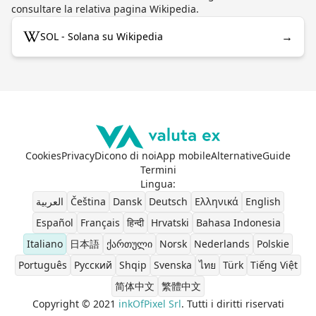
consultare la relativa pagina Wikipedia.
→
SOL - Solana su Wikipedia
Cookies
Privacy
Dicono di noi
App mobile
Alternative
Guide
Termini
Lingua
:
العربية
Čeština
Dansk
Deutsch
Ελληνικά
English
Español
Français
हिन्दी
Hrvatski
Bahasa Indonesia
Italiano
日本語
ქართული
Norsk
Nederlands
Polskie
Português
Pусский
Shqip
Svenska
ไทย
Türk
Tiếng Việt
简体中文
繁體中文
Copyright © 2021
inkOfPixel Srl
. Tutti i diritti riservati