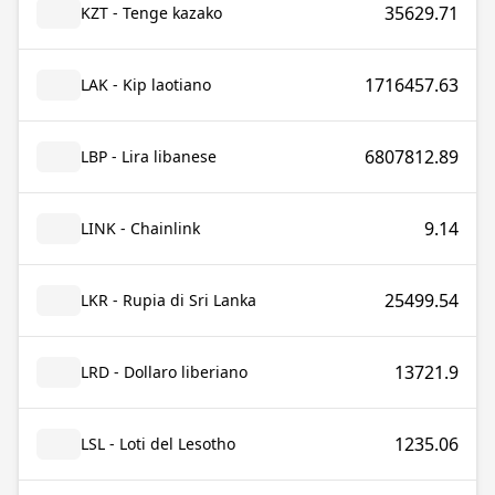
35629.71
KZT - Tenge kazako
1716457.63
LAK - Kip laotiano
6807812.89
LBP - Lira libanese
9.14
LINK - Chainlink
25499.54
LKR - Rupia di Sri Lanka
13721.9
LRD - Dollaro liberiano
1235.06
LSL - Loti del Lesotho