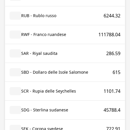
6244.32
RUB - Rublo russo
111788.04
RWF - Franco ruandese
286.59
SAR - Riyal saudita
615
SBD - Dollaro delle Isole Salomone
1101.74
SCR - Rupia delle Seychelles
45788.4
SDG - Sterlina sudanese
722.91
SEK - Corona svedese