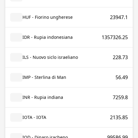
23947.1
HUF - Fiorino ungherese
1357326.25
IDR - Rupia indonesiana
228.73
ILS - Nuovo siclo israeliano
56.49
IMP - Sterlina di Man
7259.8
INR - Rupia indiana
2135.85
IOTA - IOTA
99586.99
IQD - Dinaro iracheno