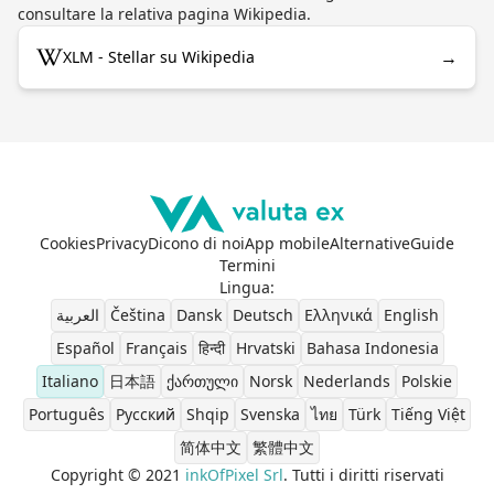
consultare la relativa pagina Wikipedia.
→
XLM - Stellar su Wikipedia
Cookies
Privacy
Dicono di noi
App mobile
Alternative
Guide
Termini
Lingua
:
العربية
Čeština
Dansk
Deutsch
Ελληνικά
English
Español
Français
हिन्दी
Hrvatski
Bahasa Indonesia
Italiano
日本語
ქართული
Norsk
Nederlands
Polskie
Português
Pусский
Shqip
Svenska
ไทย
Türk
Tiếng Việt
简体中文
繁體中文
Copyright © 2021
inkOfPixel Srl
. Tutti i diritti riservati