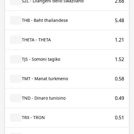
2.68
SZL - Lilangeni dello Swaziland
5.48
THB - Baht thailandese
1.21
THETA - THETA
1.52
TJS - Somoni tagiko
0.58
TMT - Manat turkmeno
0.49
TND - Dinaro tunisino
0.51
TRX - TRON