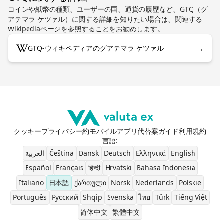
コインや紙幣の種類、ユーザーの国、通貨の履歴など、GTQ（グ
アテマラ ケツァル）に関する詳細を知りたい場合は、関連する
Wikipediaページを参照することをお勧めします。
→
GTQ-ウィキペディアのグアテマラ ケツァル
クッキー
プライバシー
約
モバイルアプリ
代替案
ガイド
利用規約
言語
:
العربية
Čeština
Dansk
Deutsch
Ελληνικά
English
Español
Français
हिन्दी
Hrvatski
Bahasa Indonesia
Italiano
日本語
ქართული
Norsk
Nederlands
Polskie
Português
Pусский
Shqip
Svenska
ไทย
Türk
Tiếng Việt
简体中文
繁體中文