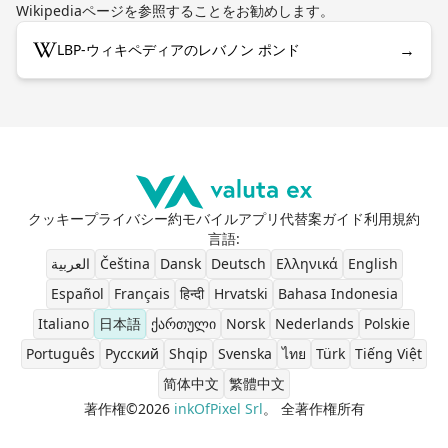
Wikipediaページを参照することをお勧めします。
→
LBP-ウィキペディアのレバノン ポンド
クッキー
プライバシー
約
モバイルアプリ
代替案
ガイド
利用規約
言語
:
العربية
Čeština
Dansk
Deutsch
Ελληνικά
English
Español
Français
हिन्दी
Hrvatski
Bahasa Indonesia
Italiano
日本語
ქართული
Norsk
Nederlands
Polskie
Português
Pусский
Shqip
Svenska
ไทย
Türk
Tiếng Việt
简体中文
繁體中文
著作権©2026
inkOfPixel Srl
。 全著作権所有