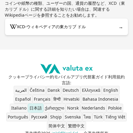
コインや紙幣の種類、ユーザーの国、通貨の履歴など、XCD（東
カリブ ドル）に関する詳細を知りたい場合は、関連する
Wikipediaページを参照することをお勧めします。
→
XCD-ウィキペディアの東カリブ ドル
クッキー
プライバシー
約
モバイルアプリ
代替案
ガイド
利用規約
言語
:
العربية
Čeština
Dansk
Deutsch
Ελληνικά
English
Español
Français
हिन्दी
Hrvatski
Bahasa Indonesia
Italiano
日本語
ქართული
Norsk
Nederlands
Polskie
Português
Pусский
Shqip
Svenska
ไทย
Türk
Tiếng Việt
简体中文
繁體中文