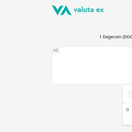
1
Dogecoin
(
DO
Ð