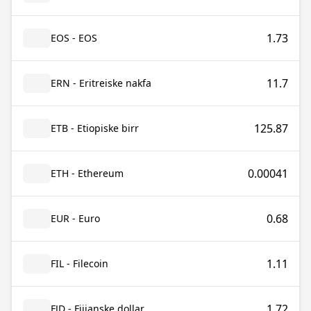
1.73
EOS - EOS
11.7
ERN - Eritreiske nakfa
125.87
ETB - Etiopiske birr
0.00041
ETH - Ethereum
0.68
EUR - Euro
1.11
FIL - Filecoin
1.72
FJD - Fijianske dollar