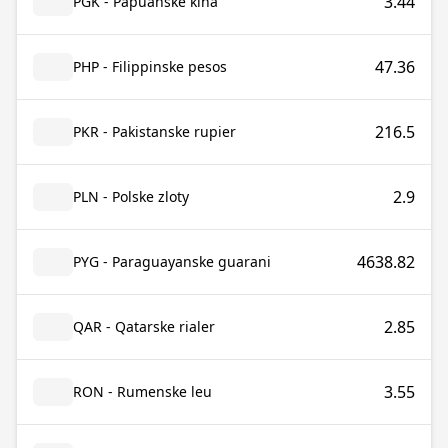
3.44
PGK - Papuanske kina
47.36
PHP - Filippinske pesos
216.5
PKR - Pakistanske rupier
2.9
PLN - Polske zloty
4638.82
PYG - Paraguayanske guarani
2.85
QAR - Qatarske rialer
3.55
RON - Rumenske leu