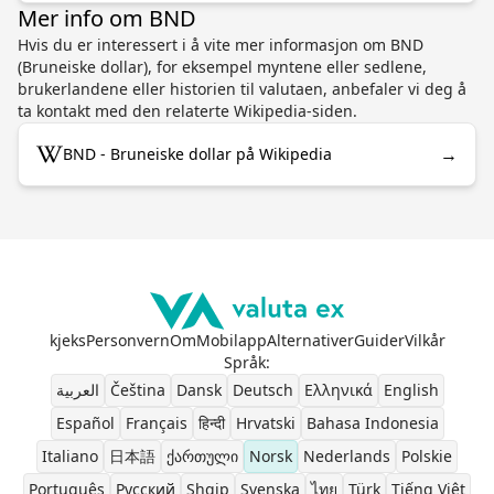
Mer info om BND
Hvis du er interessert i å vite mer informasjon om BND
(Bruneiske dollar), for eksempel myntene eller sedlene,
brukerlandene eller historien til valutaen, anbefaler vi deg å
ta kontakt med den relaterte Wikipedia-siden.
→
BND - Bruneiske dollar på Wikipedia
kjeks
Personvern
Om
Mobilapp
Alternativer
Guider
Vilkår
Språk
:
العربية
Čeština
Dansk
Deutsch
Ελληνικά
English
Español
Français
हिन्दी
Hrvatski
Bahasa Indonesia
Italiano
日本語
ქართული
Norsk
Nederlands
Polskie
Português
Pусский
Shqip
Svenska
ไทย
Türk
Tiếng Việt